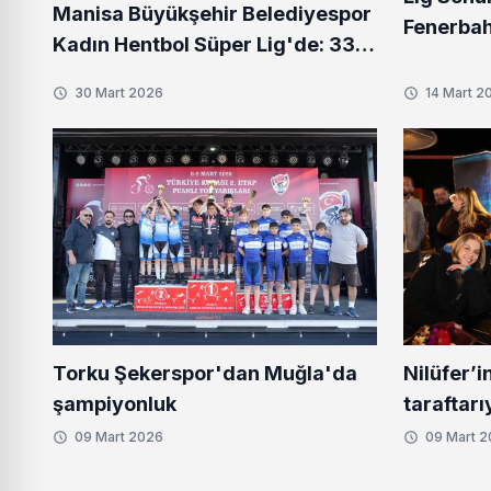
Manisa Büyükşehir Belediyespor
Fenerbah
Kadın Hentbol Süper Lig'de: 33
Lacivertli
Yıllık Hasret Bitti
30 Mart 2026
14 Mart 2
Torku Şekerspor'dan Muğla'da
Nilüfer’i
şampiyonluk
taraftarı
09 Mart 2026
09 Mart 