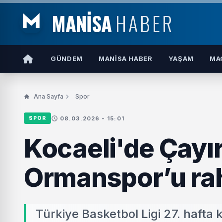
MANİSA
HABER
GÜNDEM
MANISA HABER
YAŞAM
MA
Ana Sayfa
Spor
08.03.2026 - 15:01
SPOR
Kocaeli'de Çayı
Ormanspor’u rah
Türkiye Basketbol Ligi 27. haft