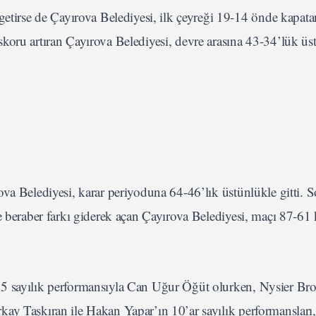
rse de Çayırova Belediyesi, ilk çeyreği 19-14 önde kapatan
koru artıran Çayırova Belediyesi, devre arasına 43-34’lük üs
va Belediyesi, karar periyoduna 64-46’lık üstünlükle gitti. S
le beraber farkı giderek açan Çayırova Belediyesi, maçı 87-6
15 sayılık performansıyla Can Uğur Öğüt olurken, Nysier Br
ay Taşkıran ile Hakan Yapar’ın 10’ar sayılık performansları, 