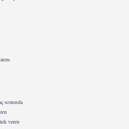
arını
maç sonunda
üren
tek veren