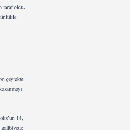
 taraf oldu.
tünlükle
on çeyrekte
1 kazanmayı
ooks’un 14,
galibiyette