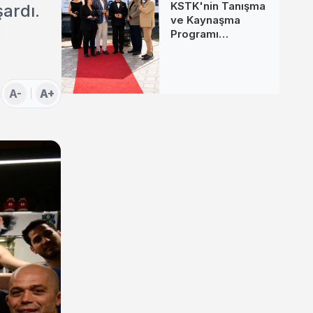
KSTK'nin Tanışma
ardı.
ve Kaynaşma
Programı
İstanbul'da
Gerçekleştirildi
A-
A+