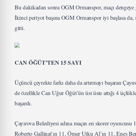
Bu dakikadan sonra OGM Ormanspor, maçı dengeye geti
İkinci periyot başına OGM Ormanspor iyi başlasa da, s
gitti.
CAN ÖĞÜT’TEN 15 SAYI
Üçüncü çeyrekte farkı daha da artırmayı başaran Çayıro
de özellikle Can Uğur Öğüt’ün üst üste attığı 4 üçlük
başardı.
Çayırova Belediyesi adına maçın en skorer oyuncusu 
Roberto Gallinat’ın 11, Ömer Utku Al’ın 11, Enes Berk