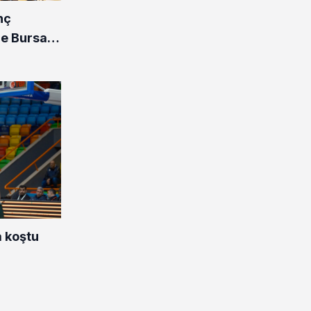
nç
de Bursalı
 koştu