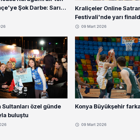
çe'ye Şok Darbe: Sarı-
Kraliçeler Online Satra
ler Yıkıldı!
Festivali'nde yarı final
bir isim
026
09 Mart 2026
Konya Büyükşehir farka
n Sultanları özel günde
yla buluştu
2026
09 Mart 2026