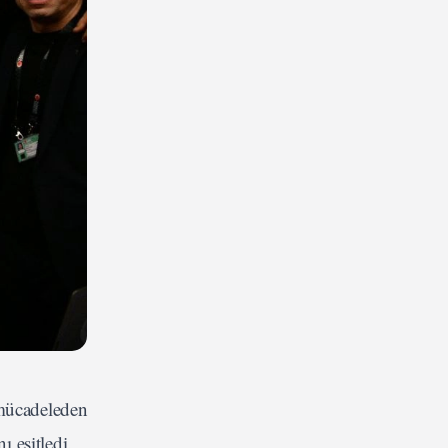
 mücadeleden
ı eşitledi.