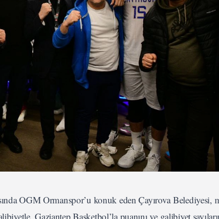
ahasında OGM Ormanspor’u konuk eden Çayırova Belediyesi,
ibiyetle, Gaziantep Basketbol’la puanını ve galibiyet sayıların