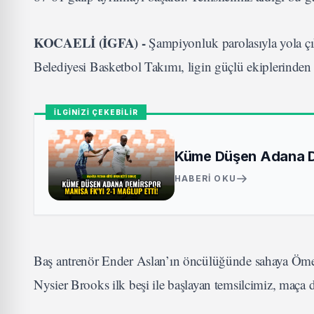
KOCAELİ (İGFA) -
Şampiyonluk parolasıyla yola ç
Belediyesi Basketbol Takımı, ligin güçlü ekiplerinde
İLGİNİZİ ÇEKEBİLİR
Küme Düşen Adana De
HABERI OKU
Baş antrenör Ender Aslan’ın öncülüğünde sahaya Öme
Nysier Brooks ilk beşi ile başlayan temsilcimiz, maça da