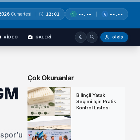
 2026
Cumartesi
12:01
--.--
--.--
VİDEO
GALERİ
GIRIŞ
Çok Okunanlar
OGM
Bilinçli Yatak
Seçimi İçin Pratik
Kontrol Listesi
nspor’u