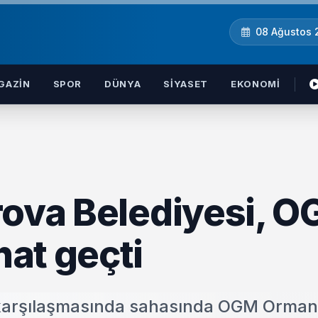
08 Ağustos
GAZIN
SPOR
DÜNYA
SIYASET
EKONOMI
rova Belediyesi, 
at geçti
a karşılaşmasında sahasında OGM Orma