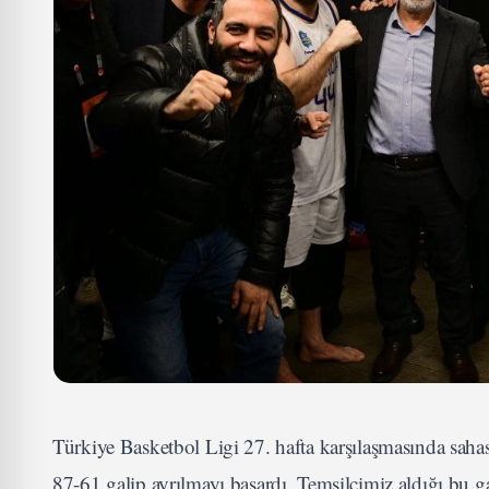
Türkiye Basketbol Ligi 27. hafta karşılaşmasında s
87-61 galip ayrılmayı başardı. Temsilcimiz aldığı bu gal