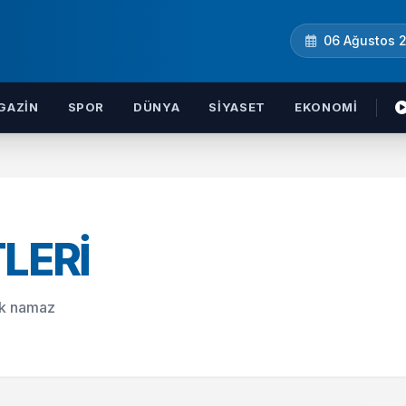
06 Ağustos 
GAZIN
SPOR
DÜNYA
SIYASET
EKONOMI
LERI
lük namaz