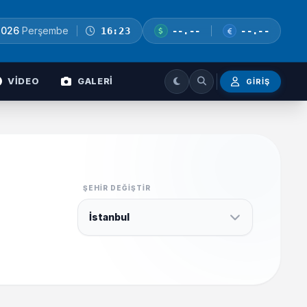
2026
Perşembe
16:23
--.--
--.--
VİDEO
GALERİ
GIRIŞ
ŞEHIR DEĞIŞTIR