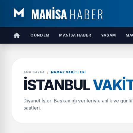
MANİSA
HABER
GÜNDEM
MANISA HABER
YAŞAM
MA
ANA SAYFA
/
NAMAZ VAKITLERI
İSTANBUL
VAKIT
Diyanet İşleri Başkanlığı verileriyle anlık ve gün
saatleri.