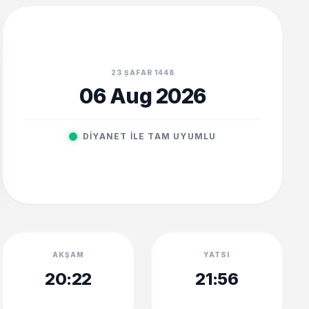
23 ṢAFAR 1448
06 Aug 2026
DIYANET ILE TAM UYUMLU
AKŞAM
YATSI
20:22
21:56