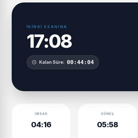
İKINDI EZANINA
17:08
00:44:03
Kalan Süre:
İMSAK
GÜNEŞ
04:16
05:58