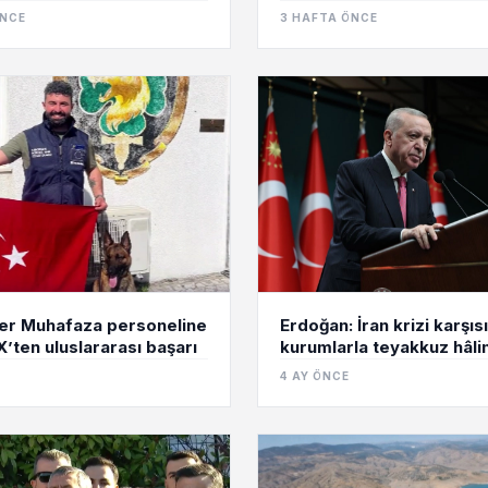
ÖNCE
3 HAFTA ÖNCE
er Muhafaza personeline
Erdoğan: İran krizi karşı
ten uluslararası başarı
kurumlarla teyakkuz hâli
4 AY ÖNCE