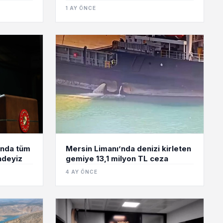
1 AY ÖNCE
Mersin Limanı’nda denizi kirleten
sında tüm
gemiye 13,1 milyon TL ceza
ndeyiz
4 AY ÖNCE