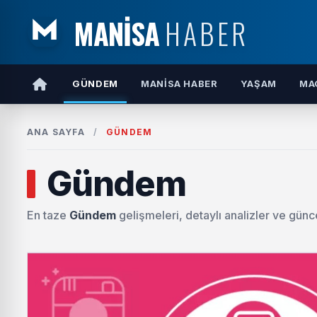
MANİSA
HABER
GÜNDEM
MANISA HABER
YAŞAM
MA
ANA SAYFA
/
GÜNDEM
Gündem
En taze
Gündem
gelişmeleri, detaylı analizler ve günce