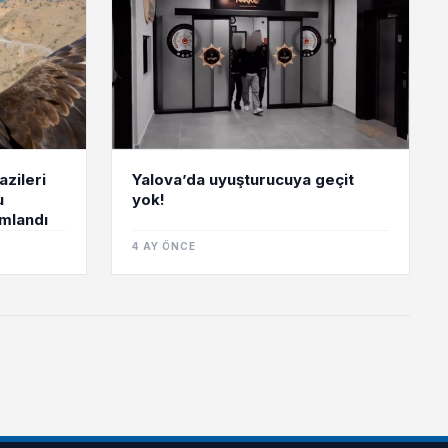
zileri
Yalova’da uyuşturucuya geçit
u
yok!
mlandı
4 AY ÖNCE