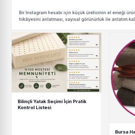
Bir Instagram hesabı için küçük üreticinin el emeği ür
hikâyesini anlatması, sayısal görünürlük ile anlatım ka
buluşturur. İyi sonuç için içerik fikri, sunum biçimi ve d
Bilinçli Yatak Seçimi İçin Pratik
Kontrol Listesi
Bursa Ha