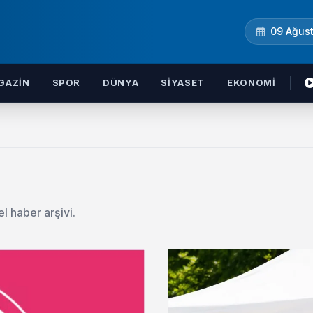
09 Ağus
GAZIN
SPOR
DÜNYA
SIYASET
EKONOMI
l haber arşivi.