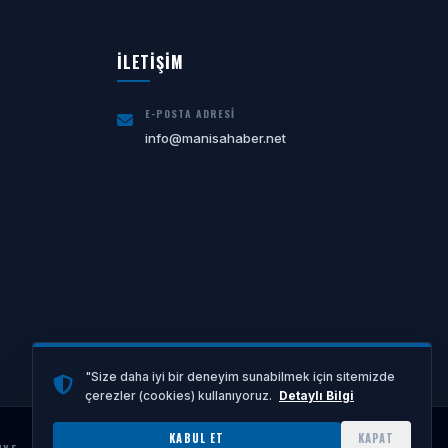
İLETİŞİM
E-POSTA ADRESI
info@manisahaber.net
"Size daha iyi bir deneyim sunabilmek için sitemizde
çerezler (cookies) kullanıyoruz.
Detaylı Bilgi
KABUL ET
KAPAT