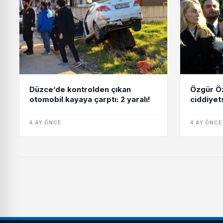
Düzce’de kontrolden çıkan
Özgür Öz
otomobil kayaya çarptı: 2 yaralı!
ciddiyets
4 AY ÖNCE
4 AY ÖNCE