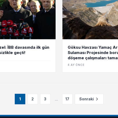
Göksu Havzası Yamaç Ara
el: İBB davasında ilk gün
Sulaması Projesinde bor
izlikle geçti!
döşeme çalışmaları tama
4 AY ÖNCE
...
1
2
3
17
Sonraki