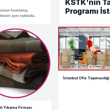
KSTK'nin T
Programı İst
ününün hazırlanış
litesini aynı noktada
ağıtım planı
İstanbul Ofis Taşımacılığı
lı Yıkama Firması