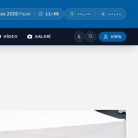
tos 2026
Pazar
11:49
--.--
--.--
VİDEO
GALERİ
GIRIŞ