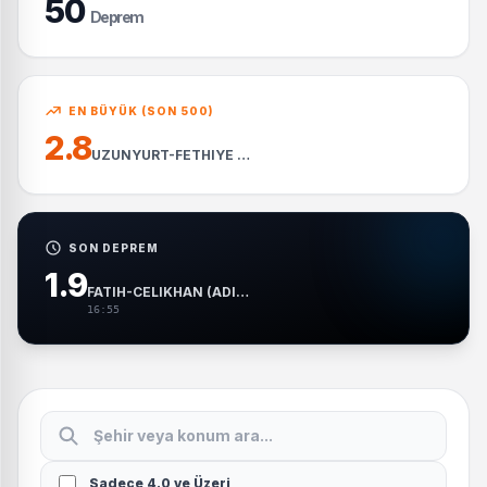
50
Deprem
EN BÜYÜK (SON 500)
2.8
UZUNYURT-FETHIYE (MUGLA)
SON DEPREM
1.9
FATIH-CELIKHAN (ADIYAMAN)
16:55
Sadece 4.0 ve Üzeri