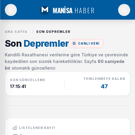
MANİSA
HABER
ANA SAYFA
/
SON DEPREMLER
Son
Depremler
CANLI VERI
Kandilli Rasathanesi verilerine göre Türkiye ve çevresinde
kaydedilen son sismik hareketlilikler. Sayfa
60 saniyede
bir
otomatik güncellenir.
YENILENMEYE KALAN
SON GÜNCELLEME
47
17:15:41
LISTELENEN KAYIT