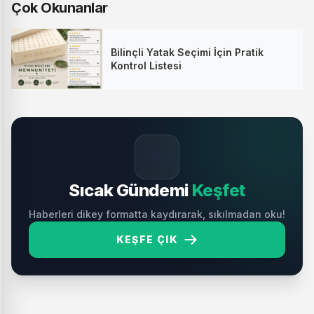
Çok Okunanlar
Bilinçli Yatak Seçimi İçin Pratik
Kontrol Listesi
🔥
Sıcak Gündemi
Keşfet
Haberleri dikey formatta kaydırarak, sıkılmadan oku!
KEŞFE ÇIK