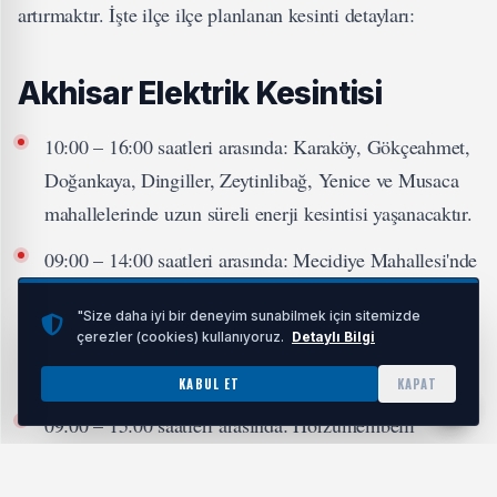
artırmaktır. İşte ilçe ilçe planlanan kesinti detayları:
Akhisar Elektrik Kesintisi
10:00 – 16:00 saatleri arasında: Karaköy, Gökçeahmet,
Doğankaya, Dingiller, Zeytinlibağ, Yenice ve Musaca
mahallelerinde uzun süreli enerji kesintisi yaşanacaktır.
09:00 – 14:00 saatleri arasında: Mecidiye Mahallesi'nde
yer alan çok sayıda sokak kesintiden etkilenecektir.
"Size daha iyi bir deneyim sunabilmek için sitemizde
çerezler (cookies) kullanıyoruz.
Detaylı Bilgi
Alaşehir Elektrik Kesintisi
KABUL ET
KAPAT
09:00 – 15:00 saatleri arasında: Horzumembelli
Mahallesi'nde elektrik kesintisi uygulanacaktır.