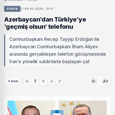
DÜNYA
09.03.2026 - 21:11
Azerbaycan'dan Türkiye'ye
'geçmiş olsun' telefonu
Cumhurbaşkanı Recep Tayyip Erdoğan ile
Azerbaycan Cumhurbaşkanı İlham Aliyev
arasında gerçekleşen telefon görüşmesinde
İran’a yönelik saldırılarla başlayan çat
A-
A+
Dinle