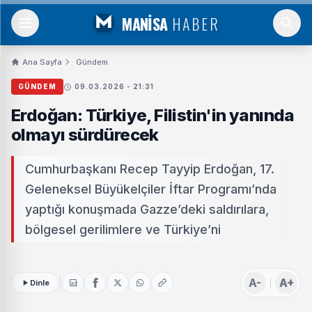
MANİSA
HABER
Ana Sayfa
Gündem
GÜNDEM
09.03.2026 - 21:31
Erdoğan: Türkiye, Filistin'in yanında
olmayı sürdürecek
Cumhurbaşkanı Recep Tayyip Erdoğan, 17.
Geleneksel Büyükelçiler İftar Programı’nda
yaptığı konuşmada Gazze’deki saldırılara,
bölgesel gerilimlere ve Türkiye’ni
A-
A+
Dinle