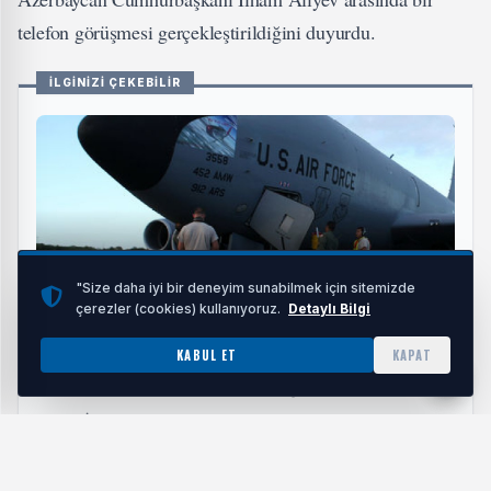
telefon görüşmesi gerçekleştirildiğini duyurdu.
İLGİNİZİ ÇEKEBİLİR
"Size daha iyi bir deneyim sunabilmek için sitemizde
çerezler (cookies) kullanıyoruz.
Detaylı Bilgi
KABUL ET
KAPAT
Irak'ta ABD Uçağı Düştü: 4 Asker Hayatını Kaybetti,
İran Destekli Gruplar Sorumluluğu Üstlendi
HABERI OKU