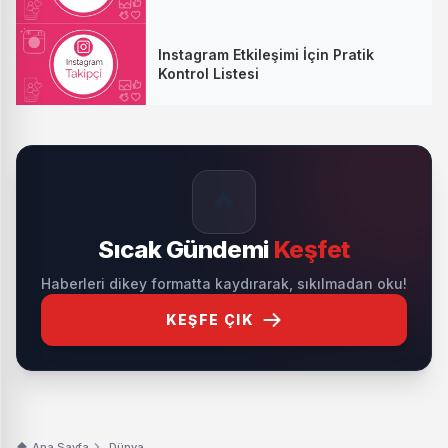
Instagram Etkileşimi İçin Pratik
Kontrol Listesi
🔥
Sıcak Gündemi
Keşfet
Haberleri dikey formatta kaydırarak, sıkılmadan oku!
KEŞFE ÇIK
Ana Sayfa
Dünya