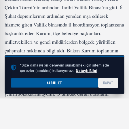
Çekim Töreni’nin ardından Tarihi Valilik Binası’na gitti. 6
Şubat depremlerinin ardından yeniden inşa edilerek
hizmete giren Valilik binasında il koordinasyon toplantısına
başkanlık eden Kurum, ilçe belediye başkanları,
milletvekilleri ve genel müdürlerden bölgede yürütülen
çalışmalar hakkında bilgi aldı. Bakan Kurum toplantının
ardından Kemalpaşa Caddesi’nde AK Parti İl Teşkilatı’nın
"Size daha iyi bir deneyim sunabilmek için sitemizde
düzenlediği ‘Yeni Evim İlk İftarım’ programına katıldı.
çerezler (cookies) kullanıyoruz.
Detaylı Bilgi
Yeni konutlarına yerleşen vatandaşlarla iftar sofrasında
KABUL ET
KAPAT
buluşan Bakan Kurum, “Ben 6 Şubat depremlerinde bu
şehrin sokaklarındaydım. O dimdik duran babaların
gölgesinde çalıştım, gözyaşlarıyla dua eden annelerle
sabahladım. Çok şey gördüm ama o gecelerde bir şey daha
gördüm ki asla unutamam. Hatay’ın her sokağında acı
vardı ama karamsarlık yoktu, hüzün vardı ama eğilmek