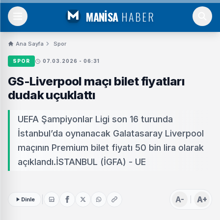
MANİSA
HABER
Ana Sayfa
Spor
SPOR
07.03.2026 - 06:31
GS-Liverpool maçı bilet fiyatları
dudak uçuklattı
UEFA Şampiyonlar Ligi son 16 turunda
İstanbul’da oynanacak Galatasaray Liverpool
maçının Premium bilet fiyatı 50 bin lira olarak
açıklandı.İSTANBUL (İGFA) - UE
A-
A+
Dinle