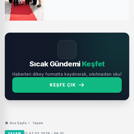
🔥
Sıcak Gündemi
Keşfet
Haberleri dikey formatta kaydırarak, sıkılmadan oku!
KEŞFE ÇIK
Ana Sayfa
Yaşam
YAŞAM
07.03.2026 - 06:31