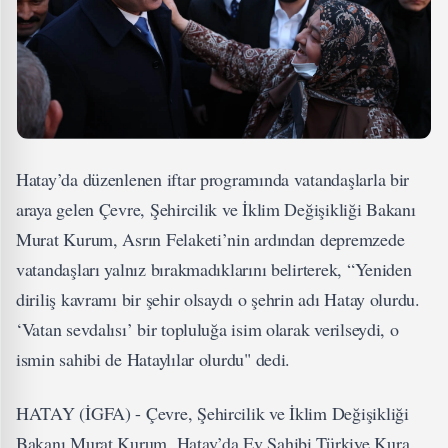
Hatay’da düzenlenen iftar programında vatandaşlarla bir
araya gelen Çevre, Şehircilik ve İklim Değişikliği Bakanı
Murat Kurum, Asrın Felaketi’nin ardından depremzede
vatandaşları yalnız bırakmadıklarını belirterek, “Yeniden
diriliş kavramı bir şehir olsaydı o şehrin adı Hatay olurdu.
‘Vatan sevdalısı’ bir topluluğa isim olarak verilseydi, o
ismin sahibi de Hataylılar olurdu" dedi.
HATAY (İGFA) - Çevre, Şehircilik ve İklim Değişikliği
Bakanı Murat Kurum, Hatay’da Ev Sahibi Türkiye Kura