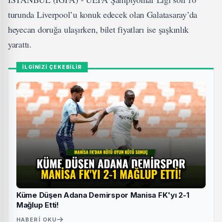
turunda Liverpool’u konuk edecek olan Galatasaray’da
heyecan doruğa ulaşırken, bilet fiyatları ise şaşkınlık
yarattı.
İLGİNİZİ ÇEKEBİLİR
Küme Düşen Adana Demirspor Manisa FK'yı 2-1
Mağlup Etti!
HABERI OKU