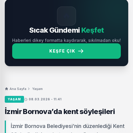
🔥
Sıcak Gündemi
Keşfet
Haberleri dikey formatta kaydırarak, sıkılmadan oku!
KEŞFE ÇIK
Ana Sayfa
Yaşam
YAŞAM
08.03.2026 - 11:41
İzmir Bornova’da kent söyleşileri
İzmir Bornova Belediyesi’nin düzenlediği Kent