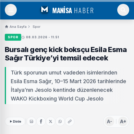
MANİSA
HABER
Ana Sayfa
Spor
SPOR
08.03.2026 - 11:51
Bursalı genç kick boksçu Esila Esma
Sağır Türkiye’yi temsil edecek
Türk sporunun umut vadeden isimlerinden
Esila Esma Sağır, 10–15 Mart 2026 tarihlerinde
İtalya’nın Jesolo kentinde düzenlenecek
WAKO Kickboxing World Cup Jesolo
A-
A+
Dinle