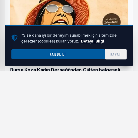
"Size daha iyi bir deneyim sunabilmek için sitemizde
çerezler (cookies) kullanıyoruz.
Detaylı Bilgi
KABUL ET
KAPAT
Bursa Koza Kadın Derneği’nden Gülten belgeseli
HABERI OKU
Aydın Şimşek, bu büyük şairlerin yalnızca eserlerini değil;
aşklarını, hayal kırıklıklarını, sürgünlerini ve çoğu zaman
bilinmeyen yönlerini de dinleyicilerle paylaştı.
Şiirin yalnızca estetik bir üretim değil, aynı zamanda bir