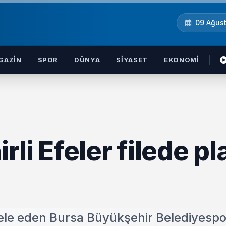
09 Ağus
GAZIN
SPOR
DÜNYA
SIYASET
EKONOMI
li Efeler filede pl
le eden Bursa Büyükşehir Belediyespor