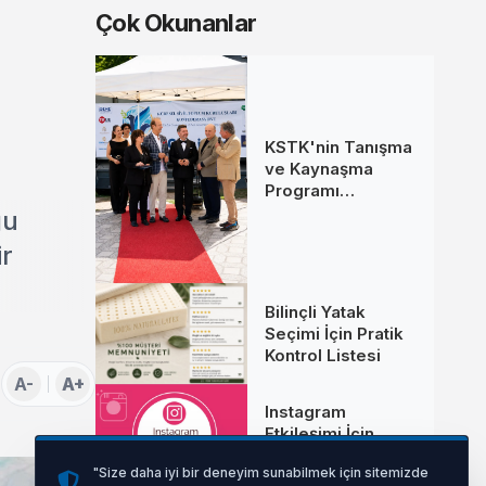
Çok Okunanlar
KSTK'nin Tanışma
ve Kaynaşma
Programı
İstanbul'da
ğu
Gerçekleştirildi
ir
Bilinçli Yatak
Seçimi İçin Pratik
Kontrol Listesi
A-
A+
Instagram
Etkileşimi İçin
Pratik Kontrol
"Size daha iyi bir deneyim sunabilmek için sitemizde
Listesi