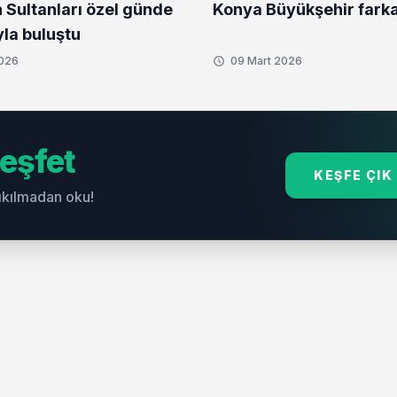
Konya Büyükşehir farka
n Sultanları özel günde
yla buluştu
2026
09 Mart 2026
eşfet
KEŞFE ÇIK
sıkılmadan oku!