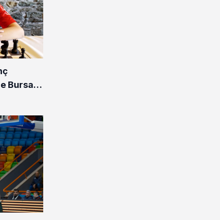
nç
de Bursalı