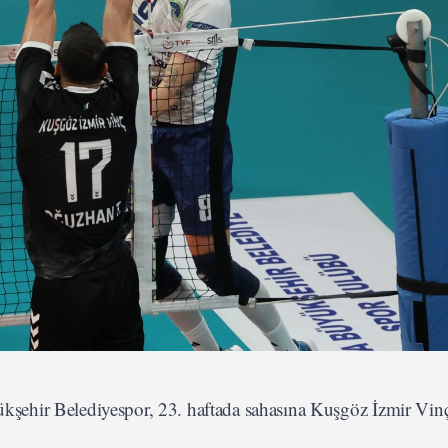
şehir Belediyespor, 23. haftada sahasına Kuşgöz İzmir Vi