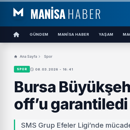
MANİSA
HABER
GÜNDEM
MANISA HABER
YAŞAM
MA
Ana Sayfa
Spor
08.03.2026 - 16:41
SPOR
Bursa Büyükşehir
off’u garantiledi
SMS Grup Efeler Ligi’nde mücade