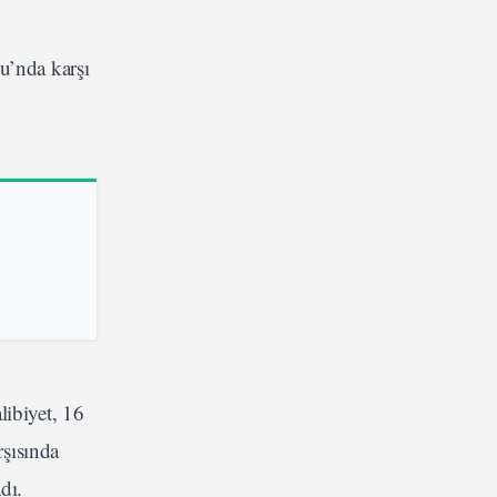
u’nda karşı
libiyet, 16
rşısında
dı.