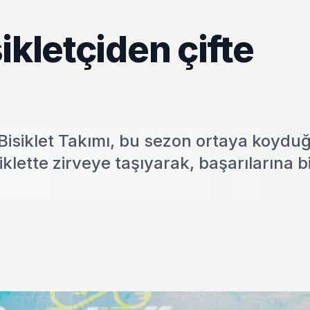
ikletçiden çifte
isiklet Takımı, bu sezon ortaya koydu
klette zirveye taşıyarak, başarılarına b