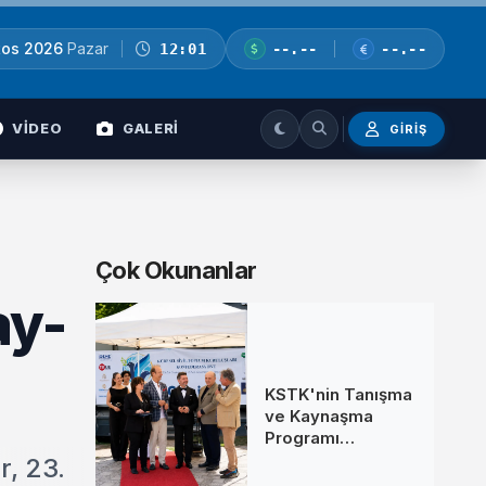
tos 2026
Pazar
12:01
--.--
--.--
VİDEO
GALERİ
GIRIŞ
Çok Okunanlar
ay-
KSTK'nin Tanışma
ve Kaynaşma
Programı
İstanbul'da
, 23.
Gerçekleştirildi