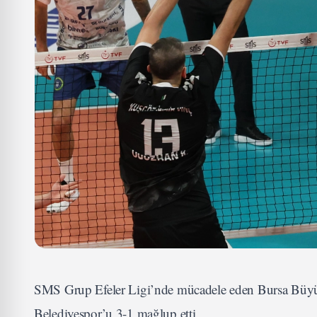
SMS Grup Efeler Ligi’nde mücadele eden Bursa Büyük
Belediyespor’u 3-1 mağlup etti.