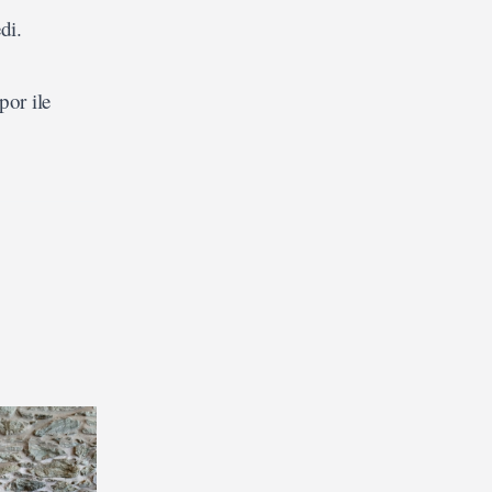
di.
or ile