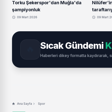
Torku Şekerspor'dan Muğla'da
Nilüfer’i
şampiyonluk
taraftarı
09 Mart 2026
09 Mart 
Sıcak Gündemi
K
🔥
Haberleri dikey formatta kaydırarak, 
Ana Sayfa
Spor