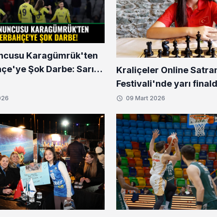
uncusu Karagümrük'ten
çe'ye Şok Darbe: Sarı-
Kraliçeler Online Satra
ler Yıkıldı!
Festivali'nde yarı final
bir isim
026
09 Mart 2026