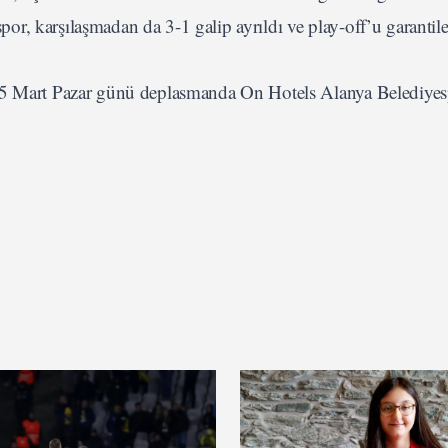
r, karşılaşmadan da 3-1 galip ayrıldı ve play-off’u garantile
 15 Mart Pazar günü deplasmanda On Hotels Alanya Belediyesp