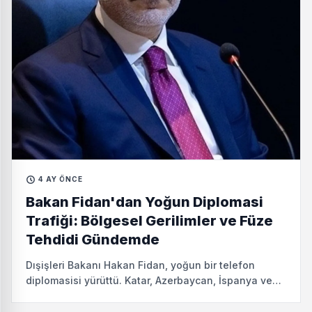
4 AY ÖNCE
Bakan Fidan'dan Yoğun Diplomasi
Trafiği: Bölgesel Gerilimler ve Füze
Tehdidi Gündemde
Dışişleri Bakanı Hakan Fidan, yoğun bir telefon
diplomasisi yürüttü. Katar, Azerbaycan, İspanya ve
Singapur'daki mevkidaşlarıyla ayrı ayrı görüşen
Fidan, bölgedeki savaşın etkilerini değerlendirirken,