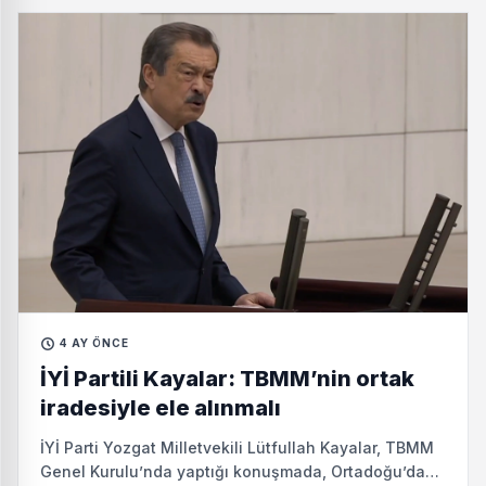
Türk hava sahasına yönelik füze tehdidi karşısında
uluslararası dayanışmayı güçlendirdi.
4 AY ÖNCE
İYİ Partili Kayalar: TBMM’nin ortak
iradesiyle ele alınmalı
İYİ Parti Yozgat Milletvekili Lütfullah Kayalar, TBMM
Genel Kurulu’nda yaptığı konuşmada, Ortadoğu’daki