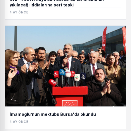
yıkılacağı iddialarına sert tepki
4 AY ÖNCE
İmamoğlu’nun mektubu Bursa'da okundu
4 AY ÖNCE