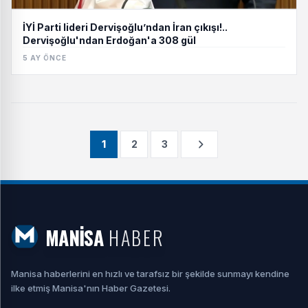
İYİ Parti lideri Dervişoğlu’ndan İran çıkışı!..
Dervişoğlu'ndan Erdoğan'a 308 gül
5 AY ÖNCE
1
2
3
MANİSA
HABER
Manisa haberlerini en hızlı ve tarafsız bir şekilde sunmayı kendine
ilke etmiş Manisa'nın Haber Gazetesi.