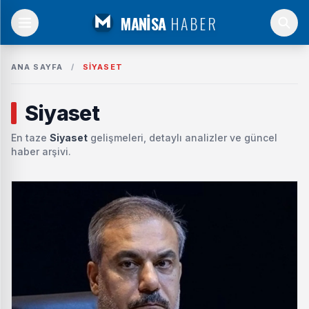
MANİSA
HABER
ANA SAYFA
/
SIYASET
Siyaset
En taze
Siyaset
gelişmeleri, detaylı analizler ve güncel
haber arşivi.