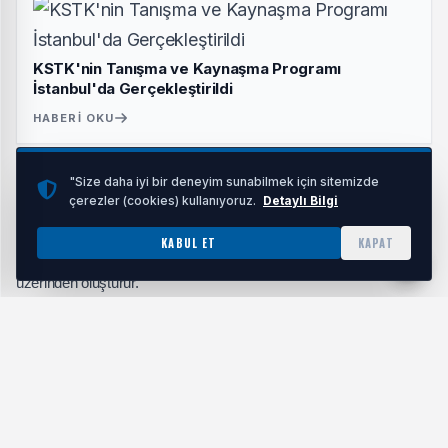
KSTK'nin Tanışma ve Kaynaşma Programı
İstanbul'da Gerçekleştirildi
HABERI OKU
"Size daha iyi bir deneyim sunabilmek için sitemizde
Doğru mobilya seçimi ise çalışan konforunu artırırken işletmenin
çerezler (cookies) kullanıyoruz.
Detaylı Bilgi
profesyonel görünümünü de destekler. Müşteriler ve iş ortakları, bir
KABUL ET
KAPAT
işletmeyi ziyaret ettiklerinde ilk izlenimi çoğu zaman ofis ortamı
üzerinden oluşturur.