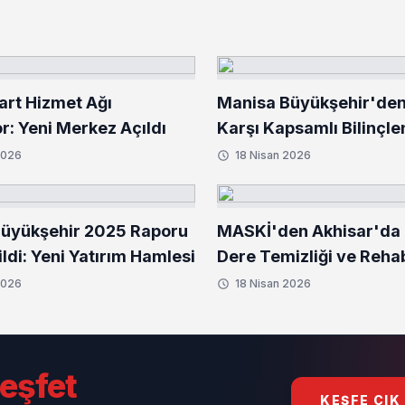
rt Hizmet Ağı
Manisa Büyükşehir'den
r: Yeni Merkez Açıldı
Karşı Kapsamlı Bilinçl
2026
18 Nisan 2026
üyükşehir 2025 Raporu
MASKİ'den Akhisar'da
ldi: Yeni Yatırım Hamlesi
Dere Temizliği ve Reha
2026
18 Nisan 2026
eşfet
KEŞFE ÇIK