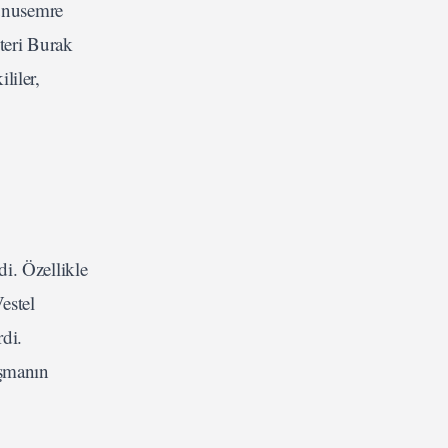
Yunusemre
teri Burak
liler,
di. Özellikle
estel
rdi.
ışmanın