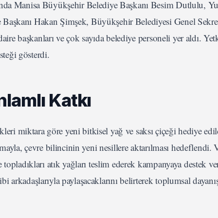
asında Manisa Büyükşehir Belediye Başkanı Besim Dutlulu, 
e Başkanı Hakan Şimşek, Büyükşehir Belediyesi Genel Sekre
aire başkanları ve çok sayıda belediye personeli yer aldı. Yetki
steği gösterdi.
lamlı Katkı
leri miktara göre yeni bitkisel yağ ve saksı çiçeği hediye edil
ayla, çevre bilincinin yeni nesillere aktarılması hedeflendi. V
 topladıkları atık yağları teslim ederek kampanyaya destek ve
ahibi arkadaşlarıyla paylaşacaklarını belirterek toplumsal dayan