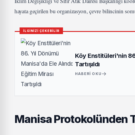
İklim Değişikliği ve Sıfır Atık Dairesi Başkanlığı koo
hayata geçirilen bu organizasyon, çevre bilincinin som
İLGİNİZİ ÇEKEBİLİR
Köy Enstitüleri'nin 8
Tartışıldı
HABERI OKU
Manisa Protokolünden 