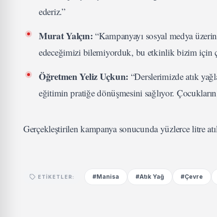
ederiz.”
Murat Yalçın:
“Kampanyayı sosyal medya üzerinde
edeceğimizi bilemiyorduk, bu etkinlik bizim için ç
Öğretmen Yeliz Uçkun:
“Derslerimizde atık yağla
eğitimin pratiğe dönüşmesini sağlıyor. Çocukların at
Gerçekleştirilen kampanya sonucunda yüzlerce litre at
#Manisa
#Atık Yağ
#Çevre
ETIKETLER: