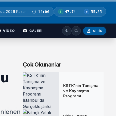
tos 2026
Pazar
14:06
47.74
55.25
VİDEO
GALERİ
GIRIŞ
Çok Okunanlar
nu
KSTK'nin Tanışma
ve Kaynaşma
Programı
İstanbul'da
Gerçekleştirildi
enlenen