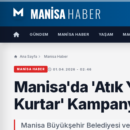
MANİSA
HABER
GÜNDEM
MANISA HABER
YAŞAM
MA
Ana Sayfa
Manisa Haber
01.04.2026 - 02:46
MANISA HABER
Manisa'da 'Atık 
Kurtar' Kampany
Manisa Büyükşehir Belediyesi ve 