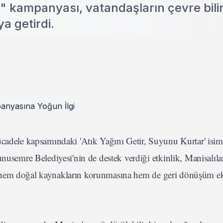
r" kampanyası, vatandaşların çevre bili
a getirdi.
cadele kapsamındaki 'Atık Yağını Getir, Suyunu Kurtar' isiml
unusemre Belediyesi'nin de destek verdiği etkinlik, Manisalıla
yarak hem doğal kaynakların korunmasına hem de geri dönüşüm 