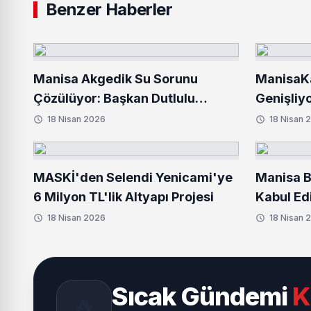
Benzer Haberler
Manisa Akgedik Su Sorunu
ManisaKa
Çözülüyor: Başkan Dutlulu
Genişliyo
Müjdeyi Verdi
18 Nisan 2026
18 Nisan 
MASKİ'den Selendi Yenicami'ye
Manisa B
6 Milyon TL'lik Altyapı Projesi
Kabul Edi
18 Nisan 2026
18 Nisan 
Sıcak Gündemi
K
🔥