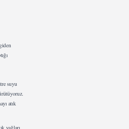
giden
tığı
itre suyu
ürütüyoruz.
ayı atık
ık yağları