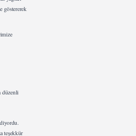
de göstererek
rimize
n düzenli
ediyordu.
a teşekkür