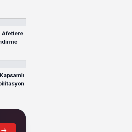
 Afetlere
endirme
 Kapsamlı
bilitasyon