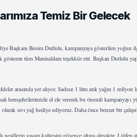
arımıza Temiz Bir Gelecek
diye Başkanı Besim Dutlulu, kampanyaya gösterilen yoğun il
k gösteren tüm Manisalılara teşekkür etti. Başkan Dutlulu yap
deler arasında yer alıyor. Sadece 1 litre atık yağın 1 milyon l
salı hemşehrilerimizle el ele vererek bu önemli kampanyayı y
i olarak sıvı yağ hediye ediyoruz. Daha önce benzer bir çalışm
 nesillerin yaşam kalitesini güvence altına almaktır. Lütfen at