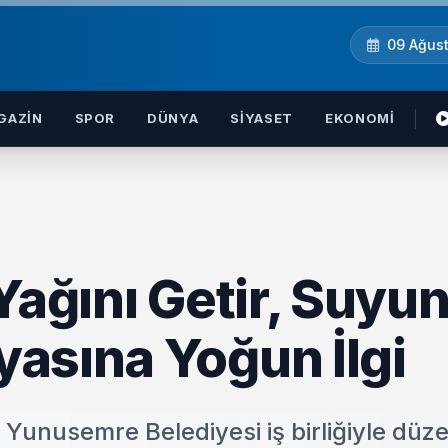
09 Ağus
GAZIN
SPOR
DÜNYA
SIYASET
EKONOMI
Yağını Getir, Suyu
asına Yoğun İlgi
Yunusemre Belediyesi iş birliğiyle düz