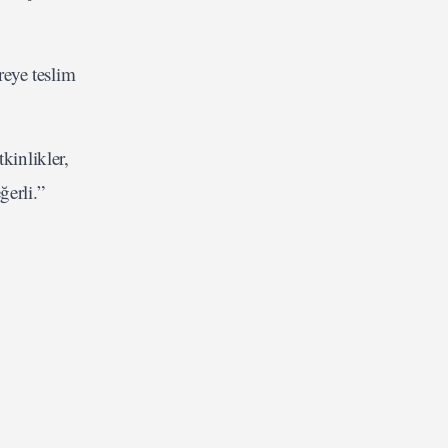
eye teslim
kinlikler,
ğerli.”