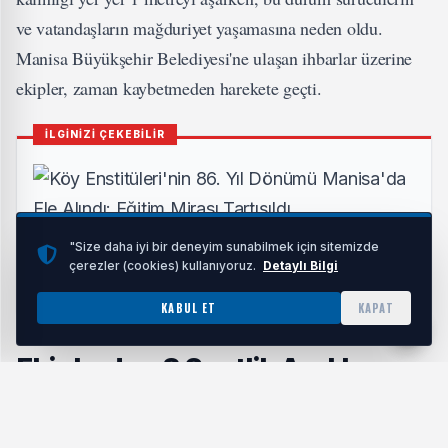
ve vatandaşların mağduriyet yaşamasına neden oldu.
Manisa Büyükşehir Belediyesi'ne ulaşan ihbarlar üzerine
ekipler, zaman kaybetmeden harekete geçti.
İLGİNİZİ ÇEKEBİLİR
Köy Enstitüleri'nin 86. Yıl Dönümü Manisa'da Ele
"Size daha iyi bir deneyim sunabilmek için sitemizde
Alındı: Eğitim Mirası Tartışıldı
çerezler (cookies) kullanıyoruz.
Detaylı Bilgi
HABERI OKU
KABUL ET
KAPAT
Ekiplerden 8 Saatlik Aralıksız
Çalışma