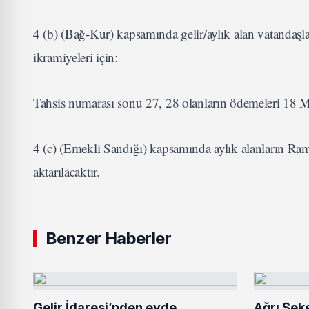
4 (b) (Bağ-Kur) kapsamında gelir/aylık alan vatandaş
ikramiyeleri için:
Tahsis numarası sonu 27, 28 olanların ödemeleri 18 M
4 (c) (Emekli Sandığı) kapsamında aylık alanların Ram
aktarılacaktır.
Benzer Haberler
Gelir İdaresi’nden evde
Ağrı Şek