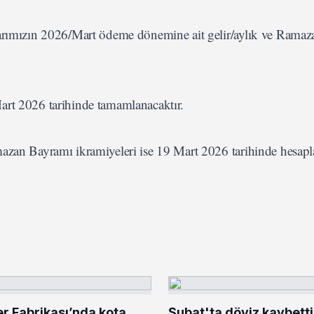
larımızın 2026/Mart ödeme dönemine ait gelir/aylık ve Rama
art 2026 tarihinde tamamlanacaktır.
azan Bayramı ikramiyeleri ise 19 Mart 2026 tarihinde hesapl
er Fabrikası’nda kota
Şubat'ta döviz kaybetti