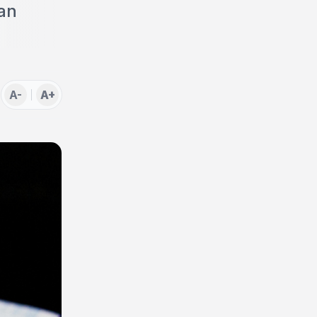
kan
A-
A+