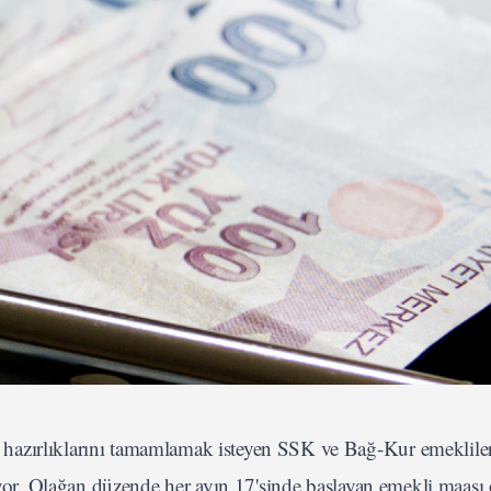
azırlıklarını tamamlamak isteyen SSK ve Bağ-Kur emeklileri
liyor. Olağan düzende her ayın 17'sinde başlayan emekli maaşı