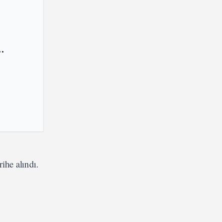
.
ihe alındı.