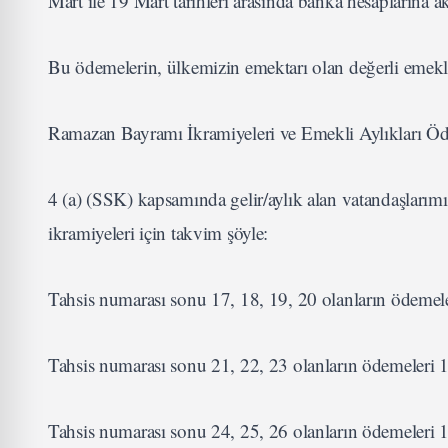
Mart ile 19 Mart tarihleri arasında banka hesaplarına akt
Bu ödemelerin, ülkemizin emektarı olan değerli emeklil
Ramazan Bayramı İkramiyeleri ve Emekli Aylıkları Öd
4 (a) (SSK) kapsamında gelir/aylık alan vatandaşları
ikramiyeleri için takvim şöyle:
Tahsis numarası sonu 17, 18, 19, 20 olanların ödemeler
Tahsis numarası sonu 21, 22, 23 olanların ödemeleri 1
Tahsis numarası sonu 24, 25, 26 olanların ödemeleri 16