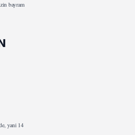
mizin bayram
N
de, yani 14