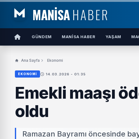
MANİSA
HABER
GÜNDEM
MANISA HABER
YAŞAM
MA
Ana Sayfa
Ekonomi
14.03.2026 - 01:35
EKONOMI
Emekli maaşı öde
oldu
Ramazan Bayramı öncesinde bay