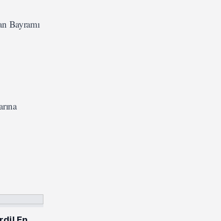
zan Bayramı
arına
rdi! En