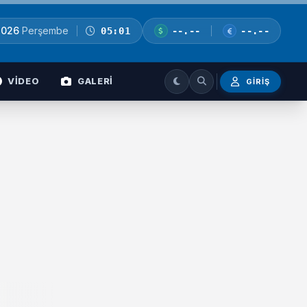
2026
Perşembe
05:01
--.--
--.--
VİDEO
GALERİ
GIRIŞ