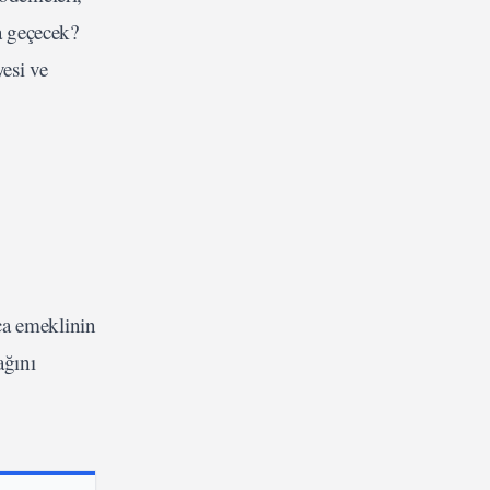
a geçecek?
esi ve
a emeklinin
ağını