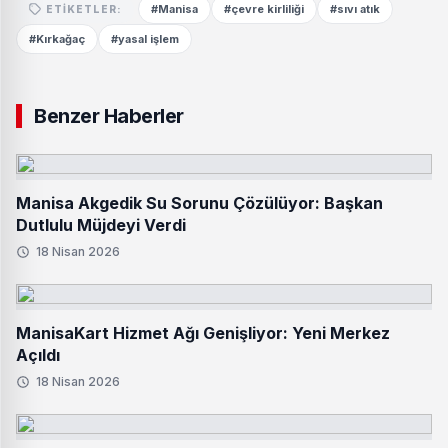
#Manisa
#çevre kirliliği
#sıvı atık
ETIKETLER:
#Kırkağaç
#yasal işlem
Benzer Haberler
Manisa Akgedik Su Sorunu Çözülüyor: Başkan
Dutlulu Müjdeyi Verdi
18 Nisan 2026
ManisaKart Hizmet Ağı Genişliyor: Yeni Merkez
Açıldı
18 Nisan 2026