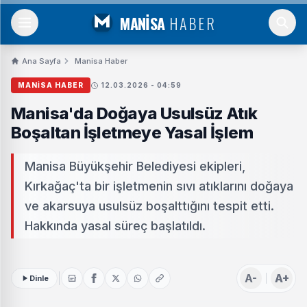
MANİSA
HABER
Ana Sayfa
Manisa Haber
MANISA HABER
12.03.2026 - 04:59
Manisa'da Doğaya Usulsüz Atık
Boşaltan İşletmeye Yasal İşlem
Manisa Büyükşehir Belediyesi ekipleri,
Kırkağaç'ta bir işletmenin sıvı atıklarını doğaya
ve akarsuya usulsüz boşalttığını tespit etti.
Hakkında yasal süreç başlatıldı.
A-
A+
Dinle