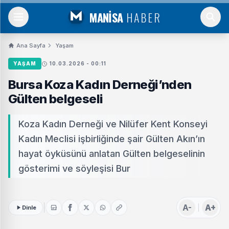
MANİSA
HABER
Ana Sayfa
Yaşam
YAŞAM
10.03.2026 - 00:11
Bursa Koza Kadın Derneği’nden
Gülten belgeseli
Koza Kadın Derneği ve Nilüfer Kent Konseyi
Kadın Meclisi işbirliğinde şair Gülten Akın’ın
hayat öyküsünü anlatan Gülten belgeselinin
gösterimi ve söyleşisi Bur
A-
A+
Dinle