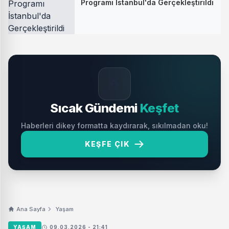
Programı İstanbul'da Gerçekleştirildi
🔥
Sıcak Gündemi
Keşfet
Haberleri dikey formatta kaydırarak, sıkılmadan oku!
KEŞFE ÇIK
Ana Sayfa
Yaşam
YAŞAM
09.03.2026 - 21:41