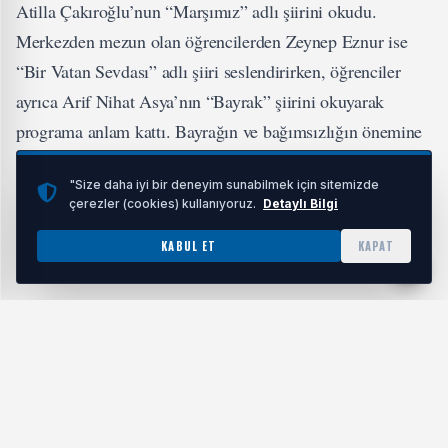
Atilla Çakıroğlu’nun “Marşımız” adlı şiirini okudu.
Merkezden mezun olan öğrencilerden Zeynep Eznur ise
“Bir Vatan Sevdası” adlı şiiri seslendirirken, öğrenciler
ayrıca Arif Nihat Asya’nın “Bayrak” şiirini okuyarak
programa anlam kattı. Bayrağın ve bağımsızlığın önemine
vurgu yapılan programda duygu dolu anlar yaşandı.
"Size daha iyi bir deneyim sunabilmek için sitemizde
çerezler (cookies) kullanıyoruz.
Detaylı Bilgi
KABUL ET
KAPAT
MİLLİ DUYGU BİRLİKTE YAŞANDI
Etkinlikte İstiklal Marşı’nın yazılış hikâyesi de
katılımcılarla paylaşıldı.
Programın sonunda öğrenciler ve katılımcılar İstiklal
Marşı’nı hep bir ağızdan söyleyerek milli birlik ve