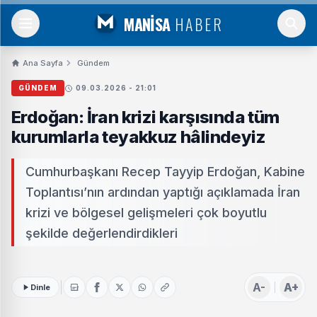
MANİSA
HABER
Ana Sayfa
Gündem
GÜNDEM
09.03.2026 - 21:01
Erdoğan: İran krizi karşısında tüm
kurumlarla teyakkuz hâlindeyiz
Cumhurbaşkanı Recep Tayyip Erdoğan, Kabine
Toplantısı’nın ardından yaptığı açıklamada İran
krizi ve bölgesel gelişmeleri çok boyutlu
şekilde değerlendirdikleri
A-
A+
Dinle