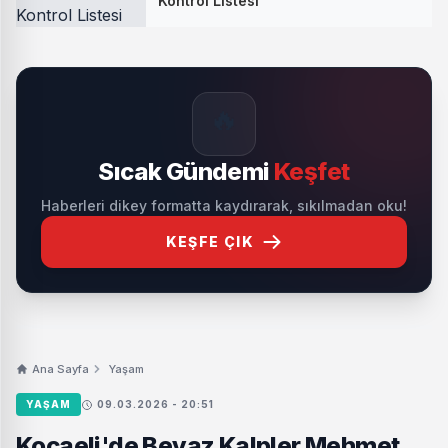
Kontrol Listesi
🔥
Sıcak Gündemi
Keşfet
Haberleri dikey formatta kaydırarak, sıkılmadan oku!
KEŞFE ÇIK
Ana Sayfa
Yaşam
YAŞAM
09.03.2026 - 20:51
Kocaeli'de Beyaz Kalpler Mehmet