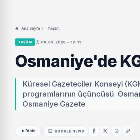
Ana Sayfa
Yaşam
09.03.2026 - 19:11
YAŞAM
Osmaniye'de KGK
Küresel Gazeteciler Konseyi (KGK
programlarının üçüncüsü Osmani
Osmaniye Gazete
Dinle
GOOGLE NEWS