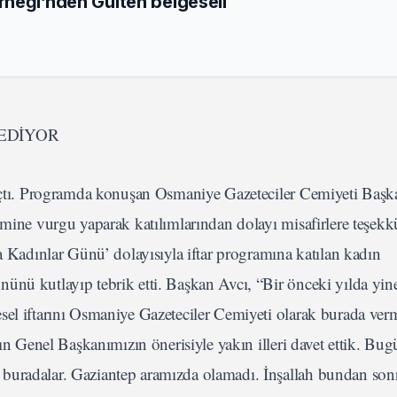
neği’nden Gülten belgeseli
EDİYOR
 açtı. Programda konuşan Osmaniye Gazeteciler Cemiyeti Başkan
mine vurgu yaparak katılımlarından dolayı misafirlere teşekkür
adınlar Günü’ dolayısıyla iftar programına katılan kadın
ünü kutlayıp tebrik etti. Başkan Avcı, “Bir önceki yılda yin
el iftarını Osmaniye Gazeteciler Cemiyeti olarak burada verm
yın Genel Başkanımızın önerisiyle yakın illeri davet ettik. Bu
buradalar. Gaziantep aramızda olamadı. İnşallah bundan son