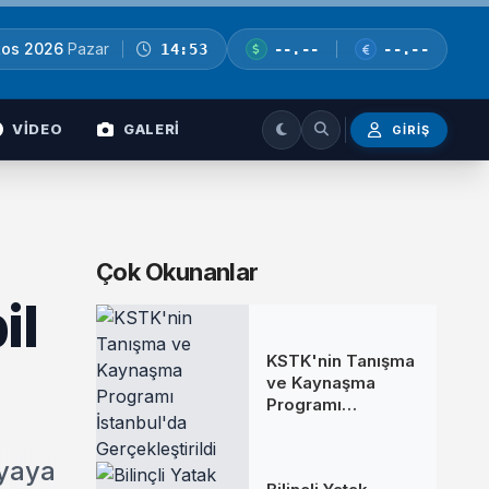
tos 2026
Pazar
14:53
--.--
--.--
VİDEO
GALERİ
GIRIŞ
Çok Okunanlar
il
KSTK'nin Tanışma
ve Kaynaşma
Programı
İstanbul'da
Gerçekleştirildi
ayaya