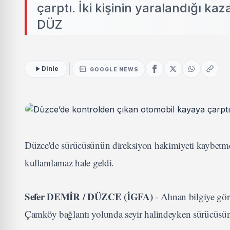
çarptı. İki kişinin yaralandığı k
DÜZ
Dinle
GOOGLE NEWS
Düzce'de sürücüsünün direksiyon hakimiyeti kaybetmesiy
kullanılamaz hale geldi.
Sefer DEMİR / DÜZCE (İGFA)
- Alınan bilgiye gö
Çamköy bağlantı yolunda seyir halindeyken sürücüsün