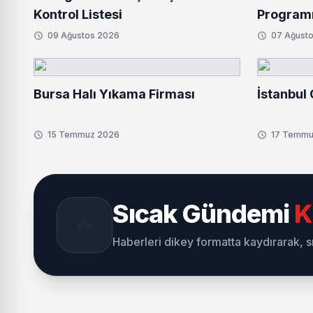
Kontrol Listesi
Programı
Gerçekleş
09 Ağustos 2026
07 Ağust
Bursa Halı Yıkama Firması
İstanbul 
15 Temmuz 2026
17 Temmu
Sıcak Gündemi
K
🔥
Haberleri dikey formatta kaydırarak, 