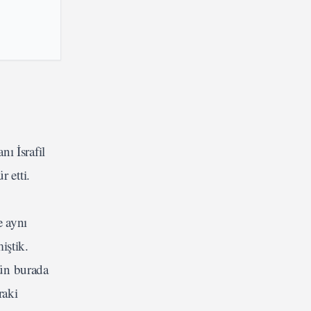
ı İsrafil
 etti.
e aynı
iştik.
gün burada
raki