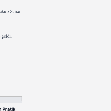
akup S. ise
 geldi.
n Pratik