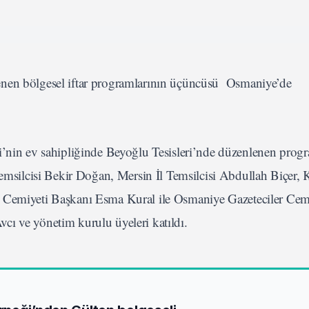
enen bölgesel iftar programlarının üçüncüsü Osmaniye’de
in ev sahipliğinde Beyoğlu Tesisleri’nde düzenlenen pro
lcisi Bekir Doğan, Mersin İl Temsilcisi Abdullah Biçer, Ki
r Cemiyeti Başkanı Esma Kural ile Osmaniye Gazeteciler Cem
ı ve yönetim kurulu üyeleri katıldı.