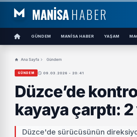
MANİSA
HABER
GÜNDEM
MANISA HABER
YAŞAM
MA
Ana Sayfa
Gündem
09.03.2026 - 20:41
GÜNDEM
Düzce’de kontro
kayaya çarptı: 2 
Düzce'de sürücüsünün direksiyo