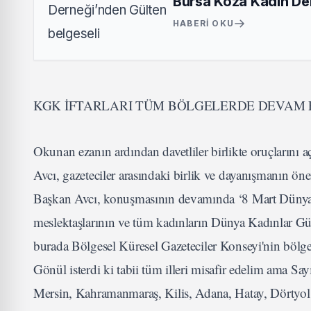
Bursa Koza Kadın Der
HABERI OKU
KGK İFTARLARI TÜM BÖLGELERDE DEVAM 
Okunan ezanın ardından davetliler birlikte oruçlarını
Avcı, gazeteciler arasındaki birlik ve dayanışmanın öne
Başkan Avcı, konuşmasının devamında ‘8 Mart Dünya K
meslektaşlarının ve tüm kadınların Dünya Kadınlar Gün
burada Bölgesel Küresel Gazeteciler Konseyi'nin bölges
Gönül isterdi ki tabii tüm illeri misafir edelim ama Sa
Mersin, Kahramanmaraş, Kilis, Adana, Hatay, Dörtyol 