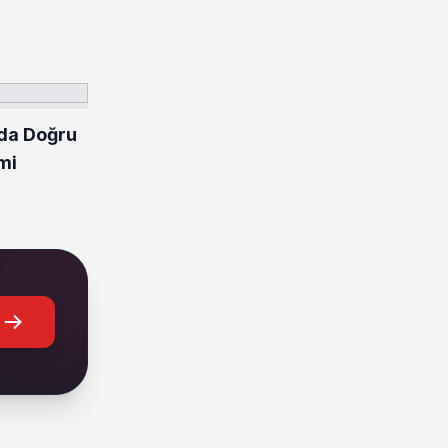
da Doğru
mi