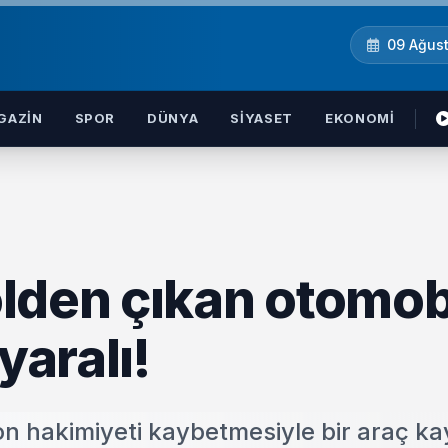
09 Ağus
GAZIN
SPOR
DÜNYA
SIYASET
EKONOMI
lden çıkan otomob
yaralı!
n hakimiyeti kaybetmesiyle bir araç k