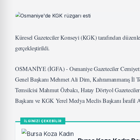
Küresel Gazeteciler Konseyi (KGK) tarafından düzenl
gerçekleştirildi.
OSMANİYE (İGFA) - Osmaniye Gazeteciler Cemiyeti’n
Genel Başkanı Mehmet Ali Dim, Kahramanmaraş İl Temsi
Temsilcisi Mahmut Özbalcı, Hatay Dörtyol Gazetecile
Başkanı ve KGK Yerel Medya Meclis Başkanı İsrafil Avc
İLGİNİZİ ÇEKEBİLİR