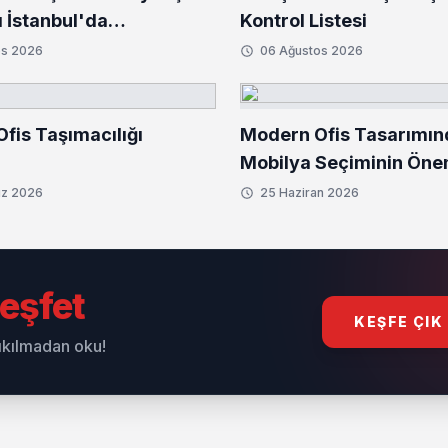
 İstanbul'da
Kontrol Listesi
tirildi
os 2026
06 Ağustos 2026
Ofis Taşımacılığı
Modern Ofis Tasarımın
Mobilya Seçiminin Öne
z 2026
25 Haziran 2026
eşfet
KEŞFE ÇIK
sıkılmadan oku!