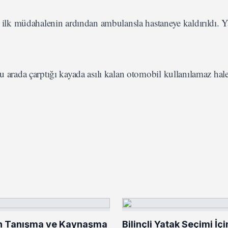
ki ilk müdahalenin ardından ambulansla hastaneye kaldırıldı. Y
u arada çarptığı kayada asılı kalan otomobil kullanılamaz hale
n Tanışma ve Kaynaşma
Bilinçli Yatak Seçimi İçi