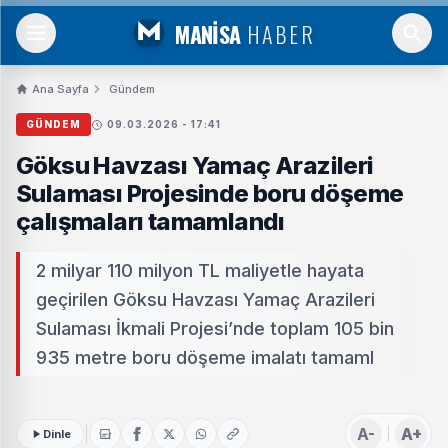
MANİSA
HABER
Ana Sayfa
Gündem
GÜNDEM
09.03.2026 - 17:41
Göksu Havzası Yamaç Arazileri
Sulaması Projesinde boru döşeme
çalışmaları tamamlandı
2 milyar 110 milyon TL maliyetle hayata
geçirilen Göksu Havzası Yamaç Arazileri
Sulaması İkmali Projesi’nde toplam 105 bin
935 metre boru döşeme imalatı tamaml
A-
A+
Dinle