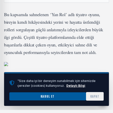
Bu kapsamda sahnelenen ‘Yan Rol’ adlı tiyatro oyunu,
bireyin kendi hikâyesindeki yerini ve hayatta üstlendiği
rolleri sorgulayan güçlü anlatımıyla izleyicilerden büyük
ilgi gördü. Çeşitli tiyatro platformlarında elde ettiği
başarılarla dikkat çeken oyun, etkileyici sahne dili ve
oyunculuk performansıyla seyircilerden tam not aldı.
8 Mart Dünya Kadınlar Günü’nde sahnelenmesiyle ayrı bir
"Size daha iyi bir deneyim sunabilmek için sitemizde
anlam kazanan gösterimde salonu dolduran izleyiciler,
çerezler (cookies) kullanıyoruz.
Detaylı Bilgi
oyunu büyük bir ilgiyle takip etti. Gösterimin sonunda
KABUL ET
KAPAT
sanatçı Merve Polat uzun süre alkışlandı.
7. Üstün Akmen Tiyatro Ödülleri'nde ‘Yılın Kadın Komedi