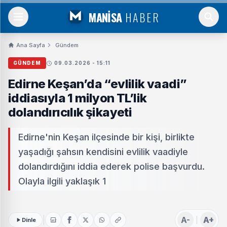
MANİSA
HABER
Ana Sayfa
Gündem
GÜNDEM
09.03.2026 - 15:11
Edirne Keşan’da “evlilik vaadi”
iddiasıyla 1 milyon TL’lik
dolandırıcılık şikayeti
Edirne'nin Keşan ilçesinde bir kişi, birlikte
yaşadığı şahsın kendisini evlilik vaadiyle
dolandırdığını iddia ederek polise başvurdu.
Olayla ilgili yaklaşık 1
A-
A+
Dinle