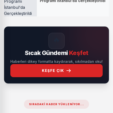
Programı İstanbul'da Gerçekleştirildi
🔥
Sıcak Gündemi
Keşfet
Haberleri dikey formatta kaydırarak, sıkılmadan oku!
KEŞFE ÇIK
SIRADAKI HABER YÜKLENIYOR...