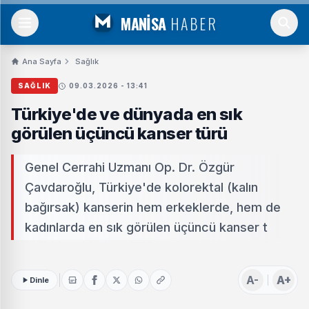
MANİSA
HABER
Ana Sayfa
Sağlık
SAĞLIK
09.03.2026 - 13:41
Türkiye'de ve dünyada en sık
görülen üçüncü kanser türü
Genel Cerrahi Uzmanı Op. Dr. Özgür
Çavdaroğlu, Türkiye'de kolorektal (kalın
bağırsak) kanserin hem erkeklerde, hem de
kadınlarda en sık görülen üçüncü kanser t
A-
A+
Dinle