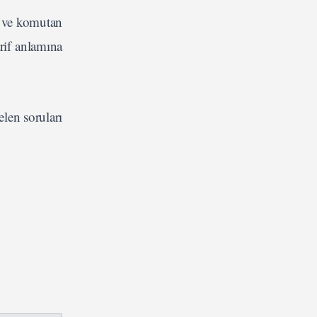
n ve komutan
rif anlamına
len soruları