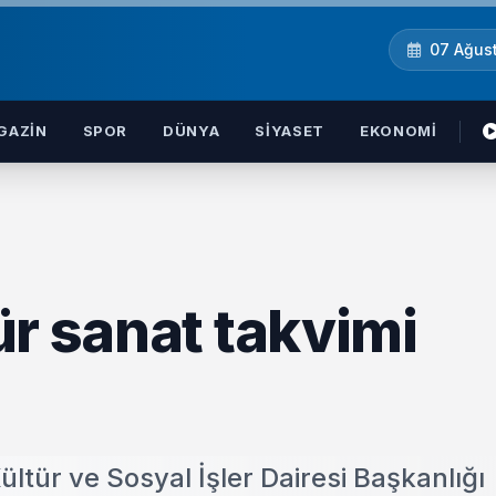
07 Ağus
GAZIN
SPOR
DÜNYA
SIYASET
EKONOMI
ür sanat takvimi
ltür ve Sosyal İşler Dairesi Başkanlığı