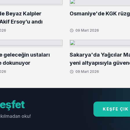
de Beyaz Kalpler
Osmaniye'de KGK rüzga
kif Ersoy’u andı
2026
09 Mart 2026
e geleceğin ustaları
Sakarya'da Yağcılar Ma
e dokunuyor
yeni altyapısıyla güve
2026
09 Mart 2026
eşfet
KEŞFE ÇIK
sıkılmadan oku!