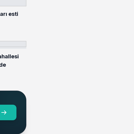
rı esti
hallesi
nde