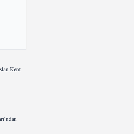
rslan Kent
arı’ndan