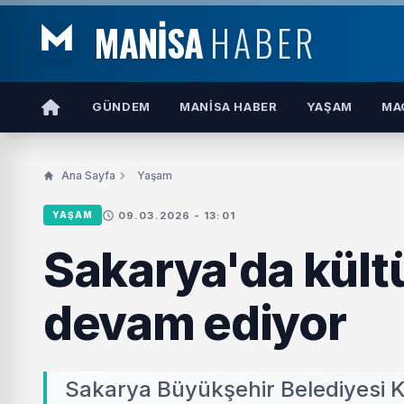
MANİSA
HABER
GÜNDEM
MANISA HABER
YAŞAM
MA
Ana Sayfa
Yaşam
09.03.2026 - 13:01
YAŞAM
Sakarya'da kült
devam ediyor
Sakarya Büyükşehir Belediyesi Kü