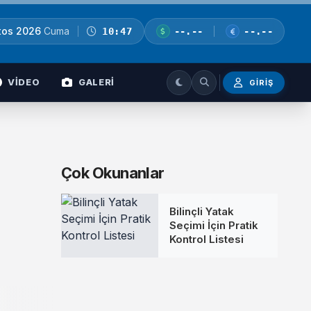
tos 2026
Cuma
10:47
--.--
--.--
VİDEO
GALERİ
GIRIŞ
Çok Okunanlar
Bilinçli Yatak
Seçimi İçin Pratik
Kontrol Listesi