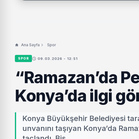
Ana Sayfa
Spor
09.03.2026 - 12:51
SPOR
“Ramazan’da Ped
Konya’da ilgi gö
Konya Büyükşehir Belediyesi tar
unvanını taşıyan Konya’da Ramaza
taçlandı. Bis