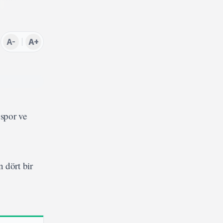
A-
A+
spor ve
 dört bir