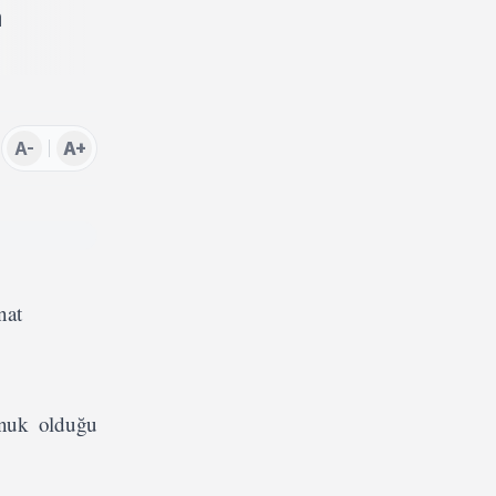
a
A-
A+
nat
onuk olduğu