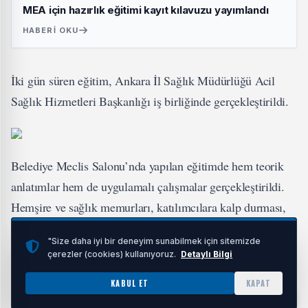
MEA için hazırlık eğitimi kayıt kılavuzu yayımlandı
HABERI OKU
İki gün süren eğitim, Ankara İl Sağlık Müdürlüğü Acil
Sağlık Hizmetleri Başkanlığı iş birliğinde gerçekleştirildi.
Belediye Meclis Salonu’nda yapılan eğitimde hem teorik
anlatımlar hem de uygulamalı çalışmalar gerçekleştirildi.
Hemşire ve sağlık memurları, katılımcılara kalp durması,
boğulma, kanama, yanık, kırık ve çıkık gibi acil
"Size daha iyi bir deneyim sunabilmek için sitemizde
durumlarda doğru müdahaleleri uygulamalı olarak
çerezler (cookies) kullanıyoruz.
Detaylı Bilgi
gösterdi. Eğitimde ayrıca otomatik eksternal defibrilatör
KABUL ET
KAPAT
(AED) kullanımı, soluk borusuna yabancı cisim kaçması,