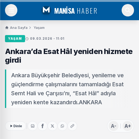
MANİSA
HABER
Ana Sayfa
Yaşam
YAŞAM
09.03.2026 - 11:01
Ankara’da Esat Hâl yeniden hizmete
girdi
Ankara Büyükşehir Belediyesi, yenileme ve
güçlendirme çalışmalarını tamamladığı Esat
Semt Hali ve Çarşısı’nı, “Esat Hâl” adıyla
yeniden kente kazandırdı.ANKARA
A-
A+
Dinle