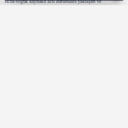
sıcak-soğuk kaynaklı acil durumlara yaklaşım ve
zehirlenmelerde ilk yardım konuları işlendi.
Program boyunca katılımcılara temel vücut sistemleri
hakkında bilgiler verilerek müdahalelerin bilinçli şekilde
yapılmasının önemi vurgulandı. Sık yapılan yanlış
uygulamalara dikkat çekilerek farkındalık oluşturuldu.
Eğitimin sonunda katılımcılara yazılı ve uygulamalı sınav
yapıldı. Başarılı olan personel, “İlk Yardım Sertifikası”
almaya hak kazandı. Eğitimle, belediye personelinin olası
hayati vakalarda etkin rol alması hedefleniyor.
#Eğitim
ETIKETLER: