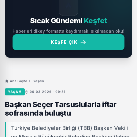
🔥
Sıcak Gündemi
Keşfet
Haberleri dikey formatta kaydırarak, sıkılmadan oku!
KEŞFE ÇIK
Ana Sayfa
Yaşam
YAŞAM
09.03.2026 - 09:31
Başkan Seçer Tarsuslularla iftar
sofrasında buluştu
Türkiye Belediyeler Birliği (TBB) Başkan Vekili
ve Mersin Büyükşehir Belediye Başkanı Vahap