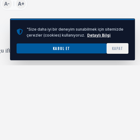
A-
A+
"Size daha iyi bir deneyim sunabilmek için sitemizde
çerezler (cookies) kullanıyoruz.
Detaylı Bilgi
KABUL ET
KAPAT
 iftar
proje,
da da iftar