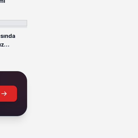
mi
ısında
uz