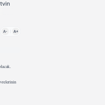
tvin
A-
A+
olacak.
vrelerinin