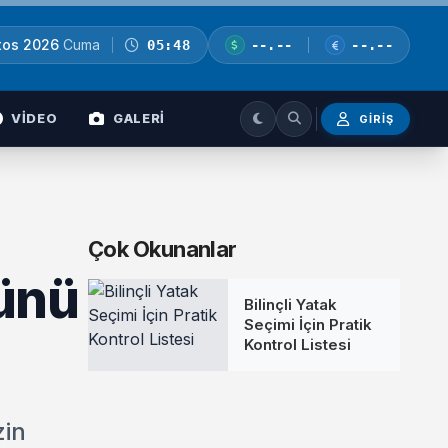
tos 2026
Cuma
05:48
--.--
--.--
VİDEO
GALERİ
GIRIŞ
Çok Okunanlar
günü
Bilinçli Yatak
Seçimi İçin Pratik
Kontrol Listesi
zin