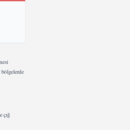
mesi
 bölgelerde
e çığ