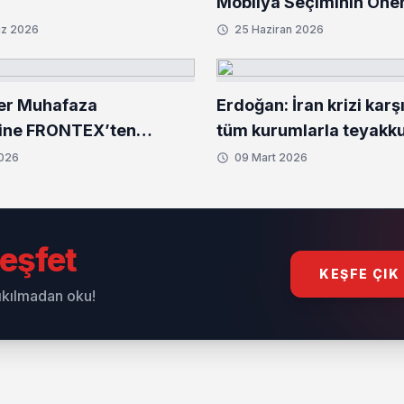
Mobilya Seçiminin Öne
z 2026
25 Haziran 2026
er Muhafaza
Erdoğan: İran krizi karş
line FRONTEX’ten
tüm kurumlarla teyakk
ası başarı
hâlindeyiz
2026
09 Mart 2026
eşfet
KEŞFE ÇIK
sıkılmadan oku!