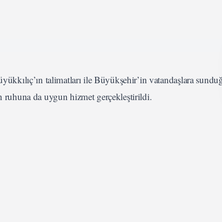
kılıç’ın talimatları ile Büyükşehir’in vatandaşlara sunduğu
ın ruhuna da uygun hizmet gerçekleştirildi.
 gönül belediyeciliği anlayışı doğrultusunda pek çok sosyal 
diyesi, huzur, rahmet, bereket ve dayanışma ayı olan Ramazan’
üzel örneklerini sergiledi.