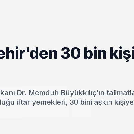
hir'den 30 bin kiş
anı Dr. Memduh Büyükkılıç’ın talimatlar
ğu iftar yemekleri, 30 bini aşkın kişiye