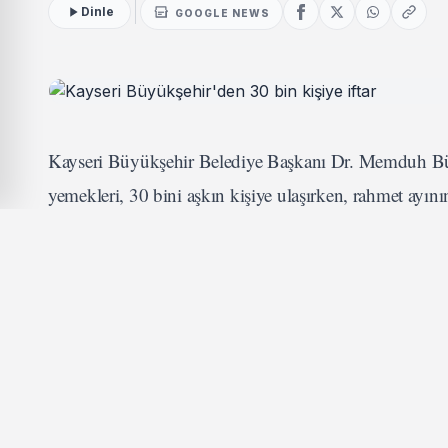
Dinle
GOOGLE NEWS
Kayseri Büyükşehir Belediye Başkanı Dr. Memduh Büyük
yemekleri, 30 bini aşkın kişiye ulaşırken, rahmet ayın
KAYSERİ (İGFA) - İnsan odaklı sosyal belediyecilik ve
yatırım ve faaliyete imza atan Kayseri Büyükşehir Bele
çadırları ile vatandaşlara el uzatarak dayanışmanın en g
İLGİNİZİ ÇEKEBİLİR