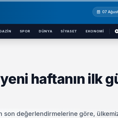
07 Ağus
GAZIN
SPOR
DÜNYA
SIYASET
EKONOMI
yeni haftanın ilk 
 son değerlendirmelerine göre, ülkemi