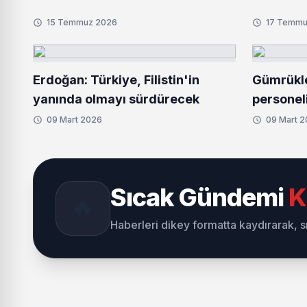
15 Temmuz 2026
17 Temmu
Erdoğan: Türkiye, Filistin'in
Gümrükl
yanında olmayı sürdürecek
persone
uluslarar
09 Mart 2026
09 Mart 
Sıcak Gündemi
K
🔥
Haberleri dikey formatta kaydırarak, 