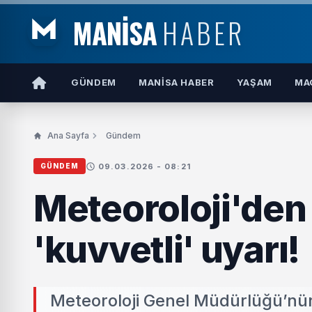
MANİSA
HABER
GÜNDEM
MANISA HABER
YAŞAM
MA
Ana Sayfa
Gündem
09.03.2026 - 08:21
GÜNDEM
Meteoroloji'den 
'kuvvetli' uyarı!
Meteoroloji Genel Müdürlüğü’nün