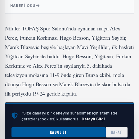
HABERI OKU
Nilüfer TOFAŞ Spor Salonu’nda oynanan maça Alex
Perez, Furkan Korkmaz, Hugo Besson, Yiğitcan Saybir,
Marek Blazevic beşiyle başlayan Mavi Yeşilliler, ilk basketi
Yiğitcan Saybir ile buldu. Hugo Besson, Yiğitcan, Furkan
Korkmaz ve Alex Perez’in sayılarıyla 5. dakikada
televizyon molasına 11-9 önde giren Bursa ekibi, mola
dönüşü Hugo Besson ve Marek Blazevic ile skor bulsa da
ilk periyodu 19-24 geride kapattı.
Karşılıklı sayılarla başlayan ikinci periyodun başında
"Size daha iyi bir deneyim sunabilmek için sitemizde
Jordan Floyd ve Lynn Kidd ile sayılar bulan TOFAŞ
çerezler (cookies) kullanıyoruz.
Detaylı Bilgi
Basketbol Takımı, 13. dakikada durumu 25-27 yaparken,
KABUL ET
KAPAT
Tolga Geçim’in üçlüğü sonrası, Marek Blazevic, Furkan