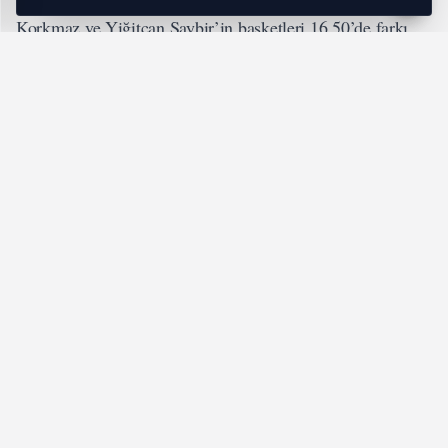
Korkmaz ve Yiğitcan Saybir’in basketleri 16.50’de farkı
1’e çekti: 35-36. Furkan Korkmaz’ın basket faul sayılarıyla
17.30’da 38-37 öne geçen ev sahibi takım, rakip sayılarına
Alex Perez ve Lynn Kidd ile karşılık verse de soyunma
odasına 42-44 geride girdi.
Üçüncü periyoda Lynn Kidd’in basketiyle başlayan
TOFAŞ, rakip sayıları karşısında Yiğitcan Saybir, Lynn
Kidd ve Furkan Korkmaz ile karşılık verirken Jordan
Floyd’un basket faul sayıları 24.30’da Mavi Yeşillileri 53-
52 öne geçirdi. Marek Blazevic ve Yiğitcan Saybir’in
basketleri 28. dakikada skoru 58-58 eşitlese de son çeyreğe
63-72 konuk ekibin üstünlüğüyle girildi.