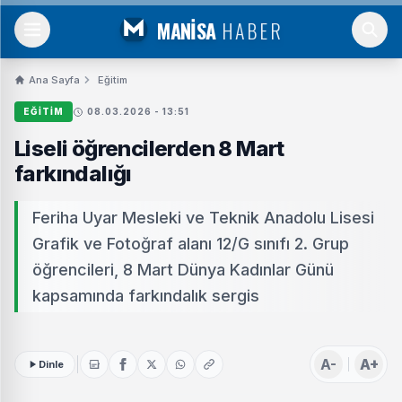
MANİSA
HABER
Ana Sayfa
Eğitim
EĞITIM
08.03.2026 - 13:51
Liseli öğrencilerden 8 Mart
farkındalığı
Feriha Uyar Mesleki ve Teknik Anadolu Lisesi
Grafik ve Fotoğraf alanı 12/G sınıfı 2. Grup
öğrencileri, 8 Mart Dünya Kadınlar Günü
kapsamında farkındalık sergis
A-
A+
Dinle