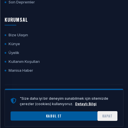
Son Depremler
KURUMSAL
Bize Ulaşın
Künye
Üyelik
Kullanım Koşulları
Manisa Haber
İLETİŞİM
"Size daha iyi bir deneyim sunabilmek için sitemizde
çerezler (cookies) kullanıyoruz.
Detaylı Bilgi
E-POSTA ADRESI
KABUL ET
KAPAT
info@manisahaber.net