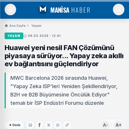
MANİSA
HABER
Ana Sayfa
Yaşam
YAŞAM
08.03.2026 - 12:41
Huawei yeni nesil FAN Çözümünü
piyasaya sürüyor... Yapay zeka akıllı
ev bağlantısını güçlendiriyor
MWC Barcelona 2026 sırasında Huawei,
"Yapay Zeka ISP'leri Yeniden Şekillendiriyor,
B2H ve B2B Büyümesine Öncülük Ediyor"
temalı bir İSP Endüstri Forumu düzenle
A-
A+
Dinle