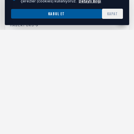
çerezler (cookies) kullanıyoruz.
Detaylı Bilgi
KABUL ET
KAPAT
Emekli maaşı ödeme tarihleri belli oldu
HABERI OKU
Bugün mağazada 41 kadın kooperatifinin ürünleri
tüketiciyle buluşturuyor.
Mağazada konsinye satış modeli uygulanıyor. Her
kooperatife ayrı raf alanı tahsis edilirken, ürünler üretici
kooperatiflerin belirlediği fiyatlarla satışa sunuluyor.
Erişteden reçele, pekmezden sirkeye, tarhanadan coğrafi
işaretli Tavşan Yüreği zeytine kadar birçok doğal ürünün