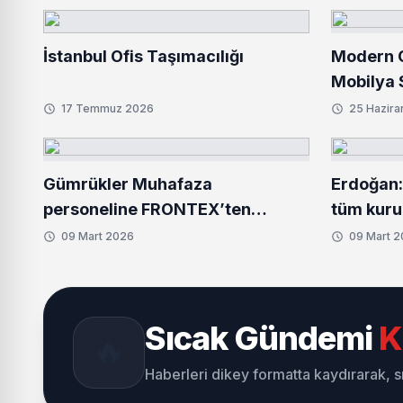
İstanbul Ofis Taşımacılığı
Modern O
Mobilya 
17 Temmuz 2026
25 Hazira
Gümrükler Muhafaza
Erdoğan: 
personeline FRONTEX’ten
tüm kuru
uluslararası başarı
hâlindey
09 Mart 2026
09 Mart 
Sıcak Gündemi
K
🔥
Haberleri dikey formatta kaydırarak, 