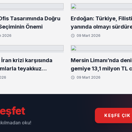
fis Tasarımında Doğru
Erdoğan: Türkiye, Filist
Seçiminin Önemi
yanında olmayı sürdür
n 2026
09 Mart 2026
İran krizi karşısında
Mersin Limanı’nda deniz
mlarla teyakkuz
gemiye 13,1 milyon TL 
iz
2026
09 Mart 2026
eşfet
KEŞFE ÇIK
sıkılmadan oku!