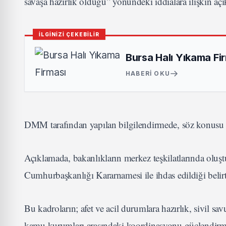
savaşa hazırlık olduğu” yönündeki iddialara ilişkin açı
İLGİNİZİ ÇEKEBİLİR
Bursa Halı Yıkama Fi
HABERI OKU
DMM tarafından yapılan bilgilendirmede, söz konusu i
Açıklamada, bakanlıkların merkez teşkilatlarında oluşt
Cumhurbaşkanlığı Kararnamesi ile ihdas edildiği belirt
Bu kadroların; afet ve acil durumlara hazırlık, sivil sa
kamu kurumları arasındaki koordinasyonu güçlendirme