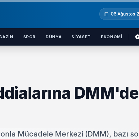
06 Ağustos 
GAZIN
SPOR
DÜNYA
SIYASET
EKONOMI
 iddialarına DMM'd
yonla Mücadele Merkezi (DMM), bazı so