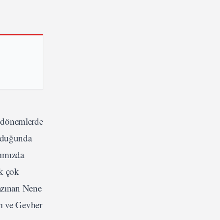
k dönemlerde
olduğunda
ğımızda
ek çok
kazınan Nene
cı ve Gevher