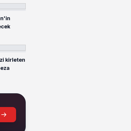
in'in
ecek
i kirleten
ceza