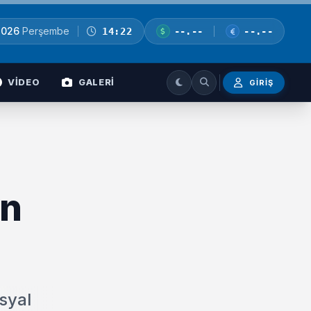
2026
Perşembe
14:22
--.--
--.--
VİDEO
GALERİ
GIRIŞ
en
syal