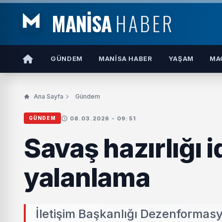
MANİSA
HABER
GÜNDEM
MANISA HABER
YAŞAM
MA
Ana Sayfa
Gündem
08.03.2026 - 09:51
GÜNDEM
Savaş hazırlığı
yalanlama
İletişim Başkanlığı Dezenformas