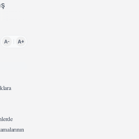
aş
A-
A+
klara
nlerde
tamalarının