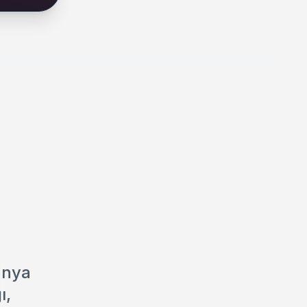
ünya
ı,