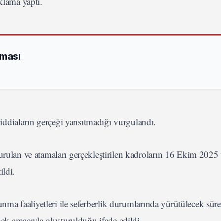
klama yaptı.
rması
ddiaların gerçeği yansıtmadığı vurgulandı.
urulan ve atamaları gerçekleştirilen kadroların 16 Ekim 2025 t
ildi.
vunma faaliyetleri ile seferberlik durumlarında yürütülecek sür
k amacıyla oluşturulduğu ifade edildi.