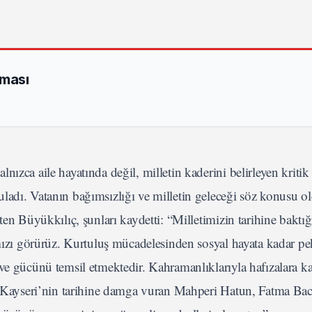
rması
nızca aile hayatında değil, milletin kaderini belirleyen kriti
ladı. Vatanın bağımsızlığı ve milletin geleceği söz konusu 
ten Büyükkılıç, şunları kaydetti: “Milletimizin tarihine baktı
ımızı görürüz. Kurtuluş mücadelesinden sosyal hayata kadar p
 ve gücünü temsil etmektedir. Kahramanlıklarıyla hafızalara 
ra Kayseri’nin tarihine damga vuran Mahperi Hatun, Fatma Ba