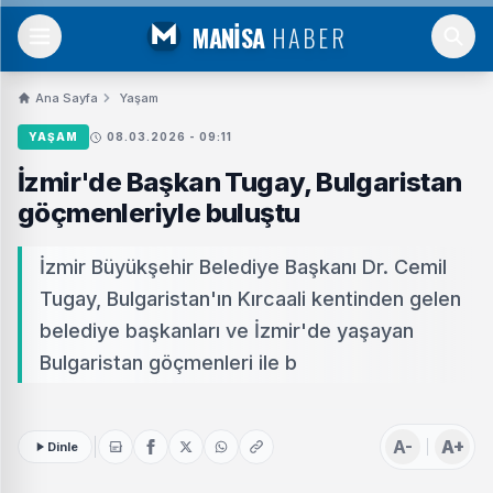
MANİSA
HABER
Ana Sayfa
Yaşam
YAŞAM
08.03.2026 - 09:11
İzmir'de Başkan Tugay, Bulgaristan
göçmenleriyle buluştu
İzmir Büyükşehir Belediye Başkanı Dr. Cemil
Tugay, Bulgaristan'ın Kırcaali kentinden gelen
belediye başkanları ve İzmir'de yaşayan
Bulgaristan göçmenleri ile b
A-
A+
Dinle