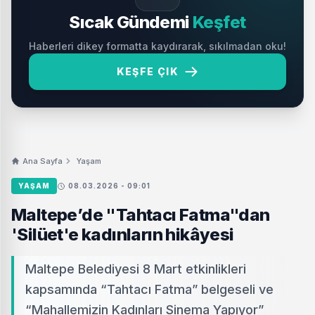
Sıcak Gündemi
Keşfet
Haberleri dikey formatta kaydırarak, sıkılmadan oku!
KEŞFE ÇIK
Ana Sayfa
Yaşam
YAŞAM
08.03.2026 - 09:01
Maltepe’de "Tahtacı Fatma"dan
'Silüet'e kadınların hikâyesi
Maltepe Belediyesi 8 Mart etkinlikleri
kapsamında “Tahtacı Fatma” belgeseli ve
“Mahallemizin Kadınları Sinema Yapıyor”