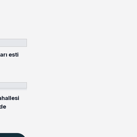
rı esti
hallesi
nde