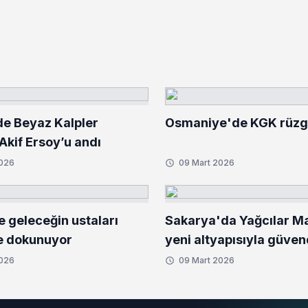
de Beyaz Kalpler
Osmaniye'de KGK rüzga
kif Ersoy’u andı
2026
09 Mart 2026
e geleceğin ustaları
Sakarya'da Yağcılar Ma
e dokunuyor
yeni altyapısıyla güve
2026
09 Mart 2026