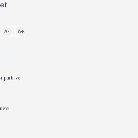
zet
A-
A+
i parti ve
anevi