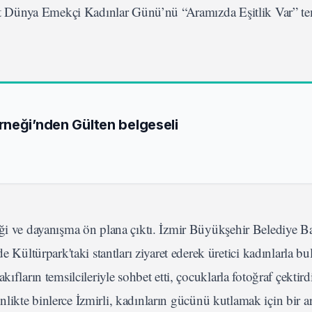
t Dünya Emekçi Kadınlar Günü’nü “Aramızda Eşitlik Var” te
neği’nden Gülten belgeseli
eği ve dayanışma ön plana çıktı. İzmir Büyükşehir Belediye B
ltürpark'taki stantları ziyaret ederek üretici kadınlarla bul
ıfların temsilcileriyle sohbet etti, çocuklarla fotoğraf çektird
kinlikte binlerce İzmirli, kadınların gücünü kutlamak için bir a