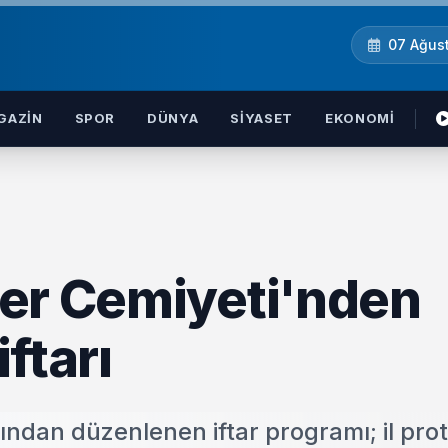
07 Ağus
GAZIN
SPOR
DÜNYA
SIYASET
EKONOMI
er Cemiyeti'nden
iftarı
ından düzenlenen iftar programı; il pro