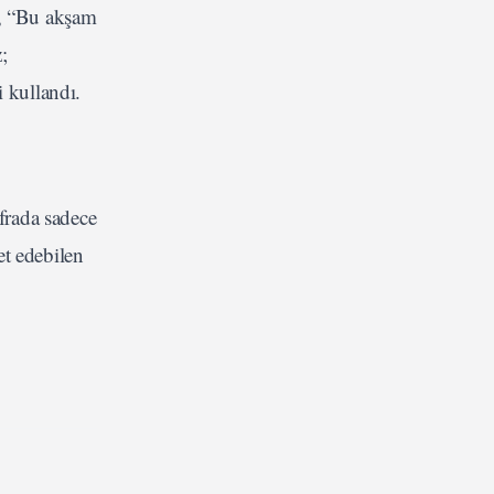
a, “Bu akşam
;
 kullandı.
frada sadece
et edebilen