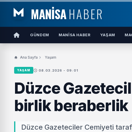
MANİSA
HABER
GÜNDEM
MANISA HABER
YAŞAM
MA
Ana Sayfa
Yaşam
08.03.2026 - 09:01
YAŞAM
Düzce Gazetecil
birlik beraberlik 
Düzce Gazeteciler Cemiyeti taraf