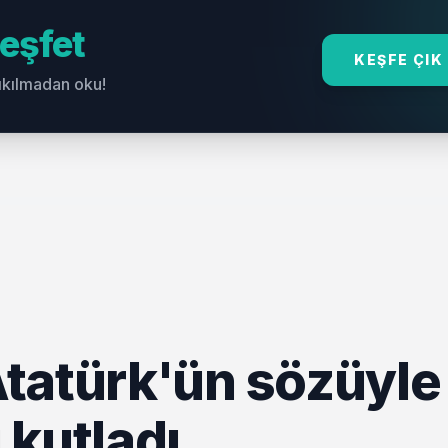
eşfet
KEŞFE ÇIK
sıkılmadan oku!
tatürk'ün sözüyle
 kutladı