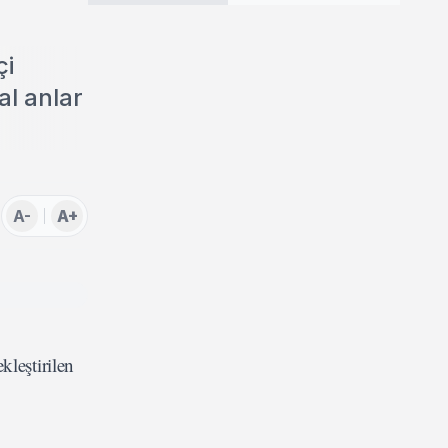
çi
al anlar
A-
A+
leştirilen