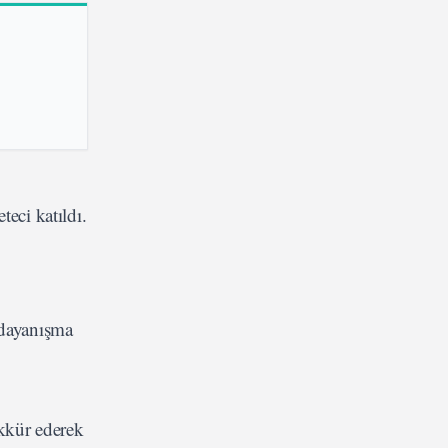
teci katıldı.
 dayanışma
ekkür ederek