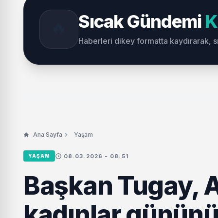
Sıcak Gündemi
K
🔥
Haberleri dikey formatta kaydırarak, 
Ana Sayfa
Yaşam
08.03.2026 - 08:51
YAŞAM
Başkan Tugay, A
kadınlar gününü