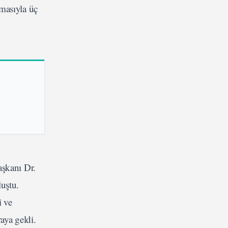
masıyla üç
aşkanı Dr.
uştu.
i ve
raya geldi.