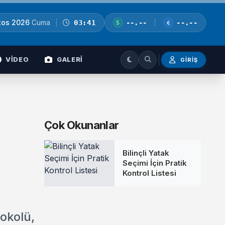
tos 2026
Cuma
03:41
--.--
--.--
VİDEO
GALERİ
GIRIŞ
Çok Okunanlar
Bilinçli Yatak
Seçimi İçin Pratik
Kontrol Listesi
tokolü,