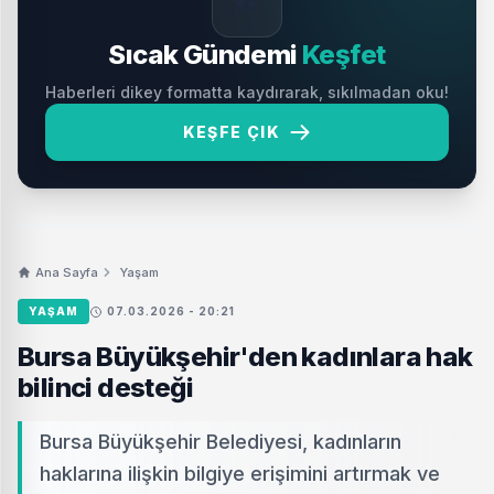
🔥
Sıcak Gündemi
Keşfet
Haberleri dikey formatta kaydırarak, sıkılmadan oku!
KEŞFE ÇIK
Ana Sayfa
Yaşam
YAŞAM
07.03.2026 - 20:21
Bursa Büyükşehir'den kadınlara hak
bilinci desteği
Bursa Büyükşehir Belediyesi, kadınların
haklarına ilişkin bilgiye erişimini artırmak ve