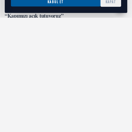
KABUL ET
KAPAT
“Kapımızı açık tutuyoruz”
Denizli Büyükşehir Belediye Başkanı Bülent Nuri
Çavuşoğlu, Denizli’de hiçbir çocuğun okulda
imkansızlıklar nedeniyle mahcup hissetmesine müsaade
etmeyeceklerini vurguladı. Türkiye’ye örnek uygulama ile
ne kadar doğru ve yerinde bir proje hayata geçirdiklerinin
görüldüğünü belirten Başkan Çavuşoğlu, “İhtiyacı olan her
bir evladımıza ulaşana dek kapımızı açık tutuyoruz. Tüm
imkanlarımızı sosyal adalet ve dayanışma için seferber
etmeye devam edeceğiz. Denizli’de hiç kimse kendini
yalnız hissetmeyecek” ifadelerini kullandı.
İLGİNİZİ ÇEKEBİLİR