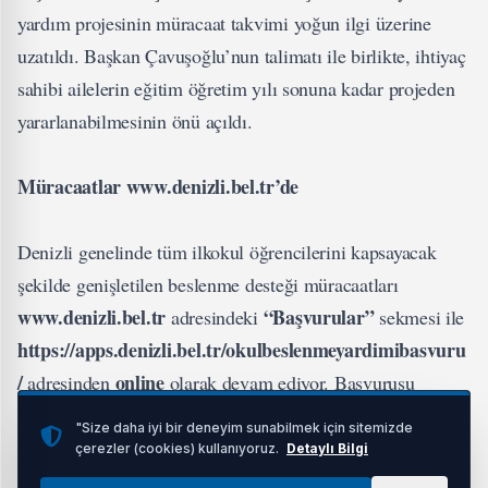
yardım projesinin müracaat takvimi yoğun ilgi üzerine
uzatıldı. Başkan Çavuşoğlu’nun talimatı ile birlikte, ihtiyaç
sahibi ailelerin eğitim öğretim yılı sonuna kadar projeden
yararlanabilmesinin önü açıldı.
Müracaatlar www.denizli.bel.tr’de
Denizli genelinde tüm ilkokul öğrencilerini kapsayacak
şekilde genişletilen beslenme desteği müracaatları
www.denizli.bel.tr
“Başvurular”
adresindeki
sekmesi ile
https://apps.denizli.bel.tr/okulbeslenmeyardimibasvuru
/
online
adresinden
olarak devam ediyor. Başvurusu
onaylanan ihtiyaç sahiplerinin beslenme kolileri Denizli
"Size daha iyi bir deneyim sunabilmek için sitemizde
Büyükşehir Belediyesi Sosyal Hizmetler Dairesi Başkanlığı
çerezler (cookies) kullanıyoruz.
Detaylı Bilgi
ekipleri tarafından adreslerine kadar teslim ediliyor.