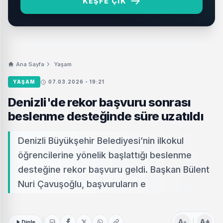
KEŞFE ÇIK
Ana Sayfa
Yaşam
YAŞAM
07.03.2026 - 19:21
Denizli'de rekor başvuru sonrası
beslenme desteğinde süre uzatıldı
Denizli Büyükşehir Belediyesi’nin ilkokul
öğrencilerine yönelik başlattığı beslenme
desteğine rekor başvuru geldi. Başkan Bülent
Nuri Çavuşoğlu, başvuruların e
A-
A+
Dinle