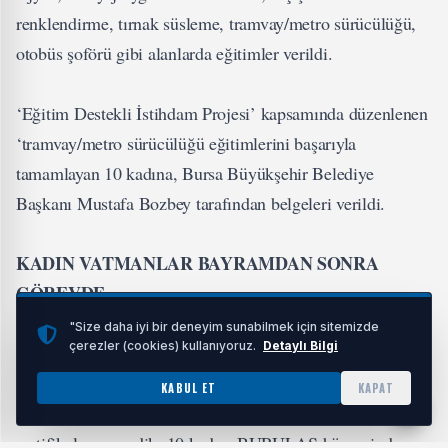
renklendirme, tırnak süsleme, tramvay/metro sürücülüğü,
otobüs şoförü gibi alanlarda eğitimler verildi.
‘Eğitim Destekli İstihdam Projesi’ kapsamında düzenlenen
‘tramvay/metro sürücülüğü eğitimlerini başarıyla
tamamlayan 10 kadına, Bursa Büyükşehir Belediye
Başkanı Mustafa Bozbey tarafından belgeleri verildi.
KADIN VATMANLAR BAYRAMDAN SONRA
GÖREVDE
Bursa Büyükşehir Belediyesi’nin her alanda olduğu gibi
"Size daha iyi bir deneyim sunabilmek için sitemizde
çerezler (cookies) kullanıyoruz.
Detaylı Bilgi
kadın istihdamında da öncü kurumlardan biri olduğunu
belirten Başkan Mustafa Bozbey, “Bursa İş Ofisi
KABUL ET
KAPAT
tarafından düzenlenen eğitimleri tamamlayan kadınlara
sertifikalarını verdik. 10 kadın, BURULAŞ bünyesinde