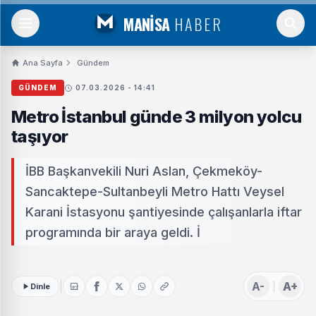
MANİSA
HABER
Ana Sayfa
Gündem
GÜNDEM
07.03.2026 - 14:41
Metro İstanbul günde 3 milyon yolcu
taşıyor
İBB Başkanvekili Nuri Aslan, Çekmeköy-
Sancaktepe-Sultanbeyli Metro Hattı Veysel
Karani İstasyonu şantiyesinde çalışanlarla iftar
programında bir araya geldi. İ
A-
A+
Dinle