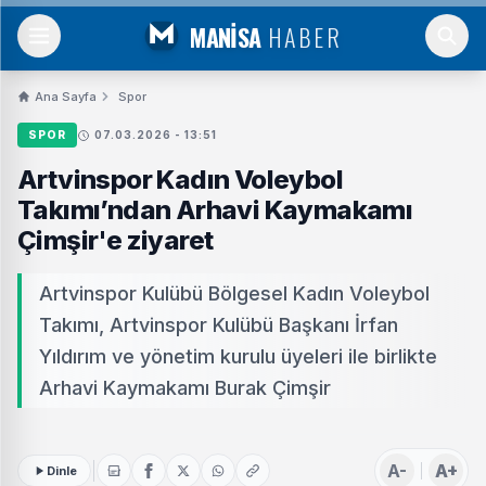
MANİSA
HABER
Ana Sayfa
Spor
SPOR
07.03.2026 - 13:51
Artvinspor Kadın Voleybol
Takımı’ndan Arhavi Kaymakamı
Çimşir'e ziyaret
Artvinspor Kulübü Bölgesel Kadın Voleybol
Takımı, Artvinspor Kulübü Başkanı İrfan
Yıldırım ve yönetim kurulu üyeleri ile birlikte
Arhavi Kaymakamı Burak Çimşir
A-
A+
Dinle