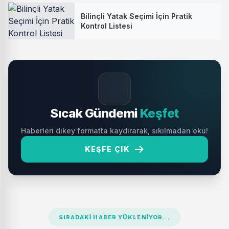
Bilinçli Yatak Seçimi İçin Pratik
Kontrol Listesi
🔥
Sıcak Gündemi
Keşfet
Haberleri dikey formatta kaydırarak, sıkılmadan oku!
KEŞFE ÇIK
SIRADAKI HABER YÜKLENIYOR...