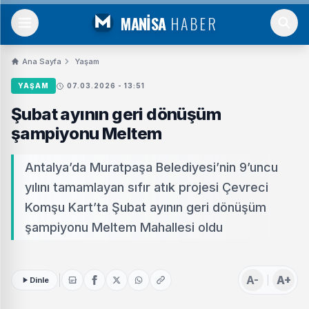
MANİSA
HABER
Ana Sayfa
Yaşam
YAŞAM
07.03.2026 - 13:51
Şubat ayının geri dönüşüm
şampiyonu Meltem
Antalya’da Muratpaşa Belediyesi’nin 9’uncu
yılını tamamlayan sıfır atık projesi Çevreci
Komşu Kart’ta Şubat ayının geri dönüşüm
şampiyonu Meltem Mahallesi oldu
A-
A+
Dinle