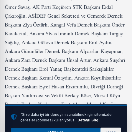
Ömer Savaş, AK Parti Keçiören STK Başkanı Erdal
Çakıroğlu, ASİDEF Genel Sekreteri ve Gemerek Dernek
Başkanı Ziya Öztürk, Kangal Vefa Dernek Başkanı Önder
Karakartal, Ankara Sivas İmranlı Dernek Başkanı Turgay
Sağdıç, Ankara Gölova Dernek Başkanı Erol Aydın,
Ankara Gürünlüler Dernek Başkanı Alparslan Kayapınar,
Ankara Zara Dernek Başkanı Ünsal Artur, Ankara Suşehri
Dernek Başkanı Erol Yanar, Başkentteki Şarkışlalılar
Dernek Başkanı Kemal Özaydın, Ankara Koyulhisarlılar
Dernek Başkanı Eşref Hasan Erzurumlu, Divriği Derneği
Başkan Yardımcısı ve Vekili Berkay Köse, Mursal Köyü
Dernek Başkan Yardımcısı Fuat Alpay, Mursal Köyü
Dernek Genel Saymanı Cumhur Kocaoğlu, Mursal Köyü
"Size daha iyi bir deneyim sunabilmek için sitemizde
çerezler (cookies) kullanıyoruz.
Detaylı Bilgi
Dernek Yönetim Kurulu Üyeleri Mehmet Çiftçi, Metin
Sönmez, Yıldızeli Keçiören Dernek Yönetim Kurulu