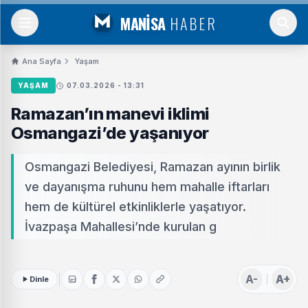
MANİSA
HABER
Ana Sayfa
Yaşam
YAŞAM
07.03.2026 - 13:31
Ramazan’ın manevi iklimi
Osmangazi’de yaşanıyor
Osmangazi Belediyesi, Ramazan ayının birlik
ve dayanışma ruhunu hem mahalle iftarları
hem de kültürel etkinliklerle yaşatıyor.
İvazpaşa Mahallesi’nde kurulan g
A-
A+
Dinle