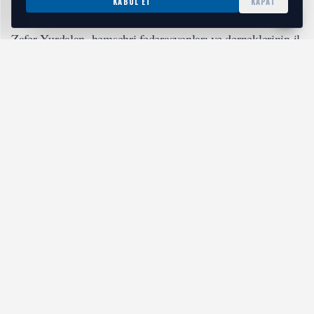
KABUL ET
KAPAT
Üyeleri Ömer Üstüner, Osman Sarıtaş, Ahmet Başkaya,
Zafer Yurdalan, hemşehri federasyonları ve derneklerinin il
ve ilçe yöneticileri, belediye meclis üyeleri, başkan
yardımcıları ve çok sayıda Sivaslı vatandaş katıldı.
İLGİNİZİ ÇEKEBİLİR
Bursa Koza Kadın Derneği’nden Gülten belgeseli
HABERI OKU
“Sivaslı olmak demek, vatanına bağlılık demektir”
Keçiören Belediye Başkanı Dr. Mesut Özarslan