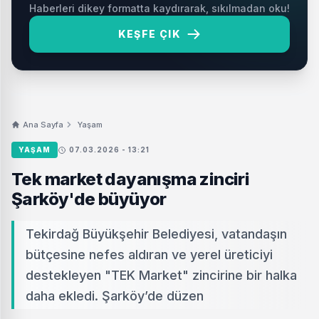
Haberleri dikey formatta kaydırarak, sıkılmadan oku!
KEŞFE ÇIK
Ana Sayfa
Yaşam
YAŞAM
07.03.2026 - 13:21
Tek market dayanışma zinciri
Şarköy'de büyüyor
Tekirdağ Büyükşehir Belediyesi, vatandaşın
bütçesine nefes aldıran ve yerel üreticiyi
destekleyen "TEK Market" zincirine bir halka
daha ekledi. Şarköy’de düzen