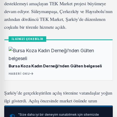
desteklemeyi amaçlayan TEK Market projesi büyümeye
devam ediyor. Süleymanpaşa, Çerkezköy ve Hayrabolu’nun
ardından dördüncü TEK Market, Şarköy’de düzenlenen
coşkulu bir törenle hizmete açıldı.
İLGİNİZİ ÇEKEBİLİR
Bursa Koza Kadın Derneği’nden Gülten belgeseli
HABERI OKU
Şarköy’de gerçekleştirilen açılış törenine vatandaşlar yoğun
ilgi gösterdi. Açılış öncesinde market önünde uzun
kuyruklar oluşurken, tören saygı duruşunda bulunulması ve
"Size daha iyi bir deneyim sunabilmek için sitemizde
İstiklal Marşı’nın okunmasıyla başladı.