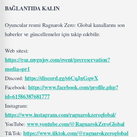
BAĞLANTIDA KALIN
Oyuncular resmi Ragnarok Zero: Global kanallarını son
haberler ve güncellemeler için takip edebilir.
Web sitesi:
https://roz.mygnjoy.com/event/prereservation?
media=pr1
https://discord.gg/s6CqJnGqwX
Discord:
https://www.facebook.com/profile.php?
Facebook:
id=61586387681777
Instagram:
https://www.instagram.com/ragnarokzeroglobal/
www.youtube.com/@RagnarokZeroGlobal
YouTube:
https://www.tiktok.com/@ragnarokzeroglobal
TikTok: