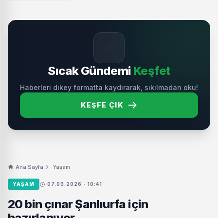
🔥
Sıcak Gündemi
Keşfet
Haberleri dikey formatta kaydırarak, sıkılmadan oku!
KEŞFE ÇIK
Ana Sayfa
Yaşam
YAŞAM
07.03.2026 - 10:41
20 bin çınar Şanlıurfa için
hazırlanıyor