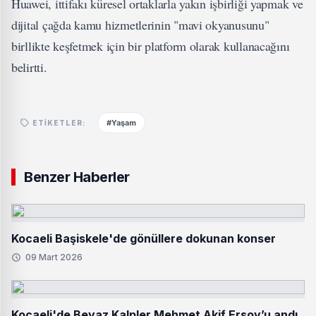
Huawei, ittifakı küresel ortaklarla yakın işbirliği yapmak ve
dijital çağda kamu hizmetlerinin "mavi okyanusunu"
birllikte keşfetmek için bir platform olarak kullanacağını
belirtti.
#Yaşam
ETIKETLER:
Benzer Haberler
Kocaeli Başiskele'de gönüllere dokunan konser
09 Mart 2026
Kocaeli'de Beyaz Kalpler Mehmet Akif Ersoy’u andı