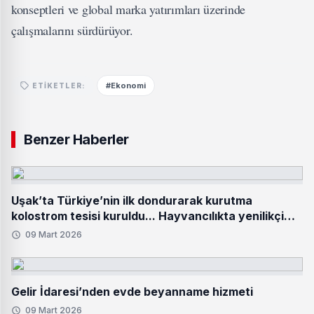
konseptleri ve global marka yatırımları üzerinde
çalışmalarını sürdürüyor.
#Ekonomi
ETIKETLER:
Benzer Haberler
Uşak’ta Türkiye’nin ilk dondurarak kurutma
kolostrom tesisi kuruldu... Hayvancılıkta yenilikçi
adım hayata geçti
09 Mart 2026
Gelir İdaresi’nden evde beyanname hizmeti
09 Mart 2026