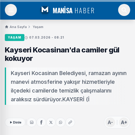
MANİSA
HABER
Ana Sayfa
Yaşam
YAŞAM
07.03.2026 - 08:21
Kayseri Kocasinan'da camiler gül
kokuyor
Kayseri Kocasinan Belediyesi, ramazan ayının
manevi atmosferine yakışır hizmetleriyle
ilçedeki camilerde temizlik çalışmalarını
aralıksız sürdürüyor.KAYSERİ (İ
A-
A+
Dinle