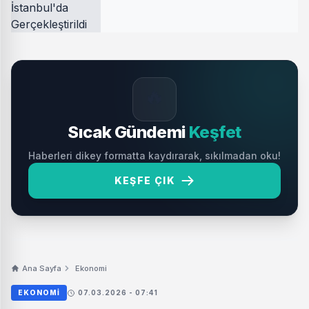
🔥
Sıcak Gündemi
Keşfet
Haberleri dikey formatta kaydırarak, sıkılmadan oku!
KEŞFE ÇIK
Ana Sayfa
Ekonomi
EKONOMI
07.03.2026 - 07:41