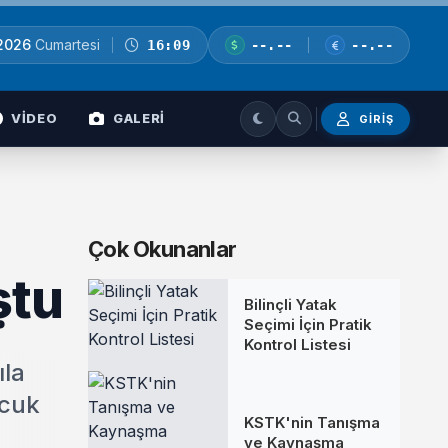
 2026
Cumartesi
16:09
--.--
--.--
VİDEO
GALERİ
GIRIŞ
Çok Okunanlar
ştu
Bilinçli Yatak
Seçimi İçin Pratik
Kontrol Listesi
ıla
ocuk
KSTK'nin Tanışma
ve Kaynaşma