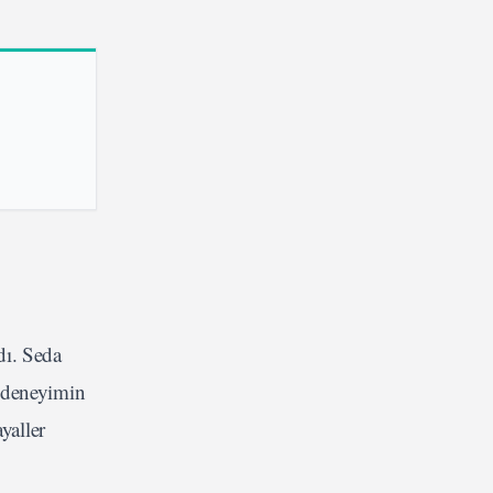
dı. Seda
u deneyimin
yaller