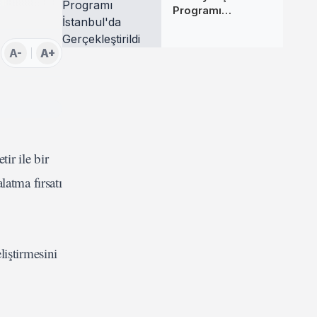
Programı
İstanbul'da
Gerçekleştirildi
A-
A+
ir ile bir
latma fırsatı
iştirmesini