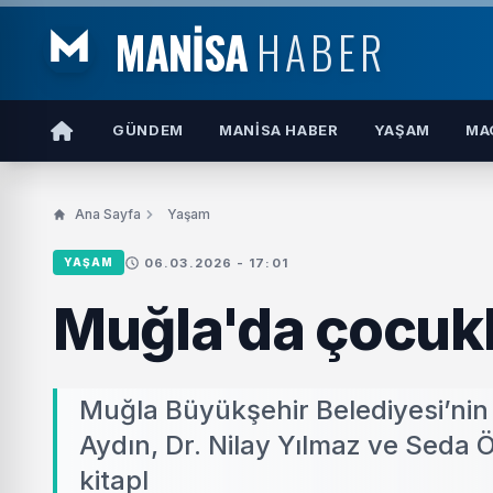
MANİSA
HABER
GÜNDEM
MANISA HABER
YAŞAM
MA
Ana Sayfa
Yaşam
06.03.2026 - 17:01
YAŞAM
Muğla'da çocukl
Muğla Büyükşehir Belediyesi’nin 
Aydın, Dr. Nilay Yılmaz ve Seda Ö
kitapl