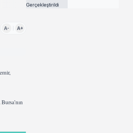
Gerçekleştirildi
A-
A+
Demir,
a Bursa’nın