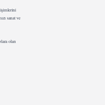
işimlerini
ızı sanat ve
plara olan