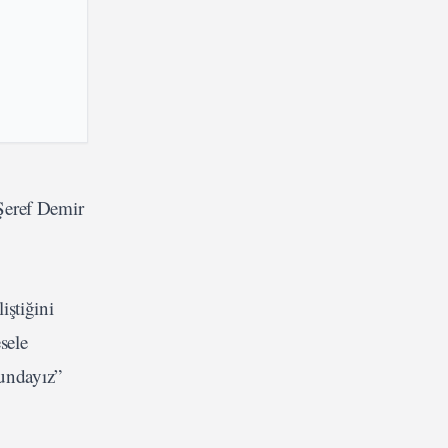
Şeref Demir
iştiğini
sele
rundayız”