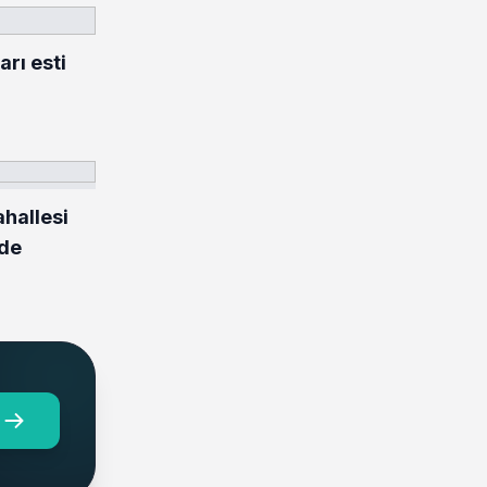
rı esti
hallesi
nde