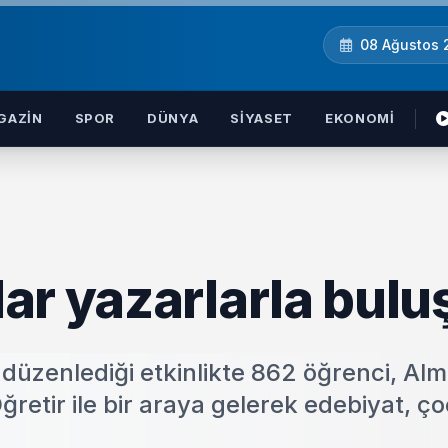
08 Ağustos
GAZIN
SPOR
DÜNYA
SIYASET
EKONOMI
ar yazarlarla bulu
düzenlediği etkinlikte 862 öğrenci, Alm
ğretir ile bir araya gelerek edebiyat, ç