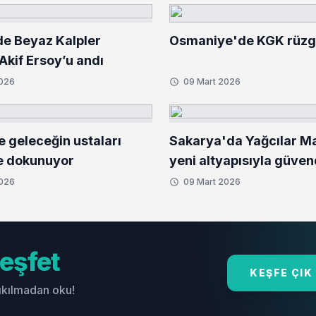
de Beyaz Kalpler
Osmaniye'de KGK rüzga
kif Ersoy’u andı
2026
09 Mart 2026
e geleceğin ustaları
Sakarya'da Yağcılar Ma
e dokunuyor
yeni altyapısıyla güve
2026
09 Mart 2026
eşfet
KEŞFE ÇIK
sıkılmadan oku!