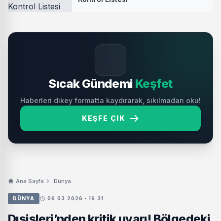
🔥
Sıcak Gündemi
Keşfet
Haberleri dikey formatta kaydırarak, sıkılmadan oku!
KEŞFE ÇIK
Ana Sayfa
Dünya
DÜNYA
06.03.2026 - 16:31
Dışişleri’nden kritik uyarı! Bölgedeki