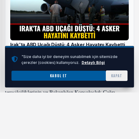
Irak'ta ABD Uçağı Düştü: 4 Asker Hayatını Kaybetti,
İran Destekli Gruplar Sorumluluğu Üstlendi
"Size daha iyi bir deneyim sunabilmek için sitemizde
HABERI OKU
çerezler (cookies) kullanıyoruz.
Detaylı Bilgi
KABUL ET
KAPAT
Açıklamada, Türkiye’nin ilgili ülkelerdeki diplomatik
temsilciliklerinin ve Bakanlığın Konsolosluk Çağrı
Merkezi’nin 7 gün 24 saat esasına göre hizmet verdiği
vurgulandı.
Vatandaşların acil durumlarda temsilciliklerin acil hatları
aracılığıyla yetkililere ulaşabilecekleri ifade edildi.