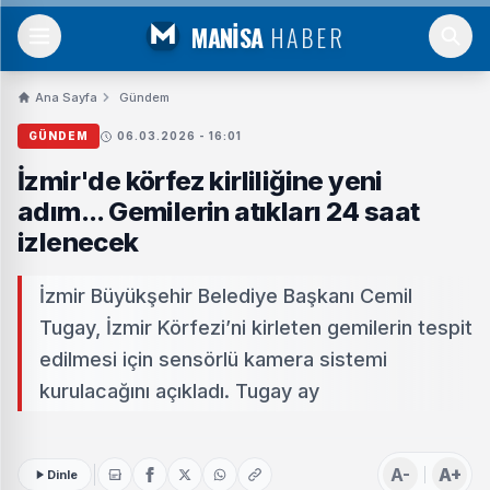
MANİSA
HABER
Ana Sayfa
Gündem
GÜNDEM
06.03.2026 - 16:01
İzmir'de körfez kirliliğine yeni
adım... Gemilerin atıkları 24 saat
izlenecek
İzmir Büyükşehir Belediye Başkanı Cemil
Tugay, İzmir Körfezi’ni kirleten gemilerin tespit
edilmesi için sensörlü kamera sistemi
kurulacağını açıkladı. Tugay ay
A-
A+
Dinle