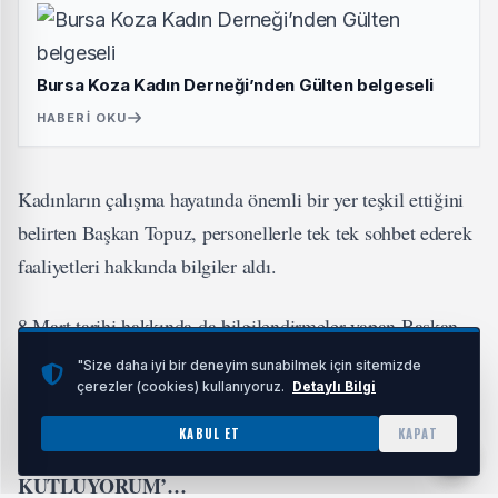
Bursa Koza Kadın Derneği’nden Gülten belgeseli
HABERI OKU
Kadınların çalışma hayatında önemli bir yer teşkil ettiğini
belirten Başkan Topuz, personellerle tek tek sohbet ederek
faaliyetleri hakkında bilgiler aldı.
8 Mart tarihi hakkında da bilgilendirmeler yapan Başkan
Topuz, çekilen toplu fotoğrafların ardından ziyaretlerini
"Size daha iyi bir deneyim sunabilmek için sitemizde
çerezler (cookies) kullanıyoruz.
Detaylı Bilgi
sonlandırdı.
KABUL ET
KAPAT
8 MART DÜNYA KADINLAR GÜNÜ'NÜ
‘
KUTLUYORUM’…