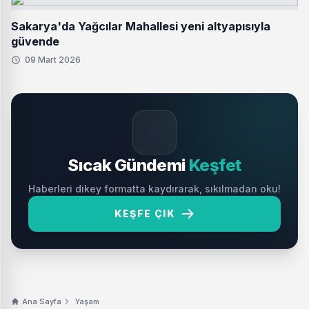
Sakarya'da Yağcılar Mahallesi yeni altyapısıyla
güvende
09 Mart 2026
🔥
Sıcak Gündemi
Keşfet
Haberleri dikey formatta kaydırarak, sıkılmadan oku!
KEŞFE ÇIK
Ana Sayfa
Yaşam