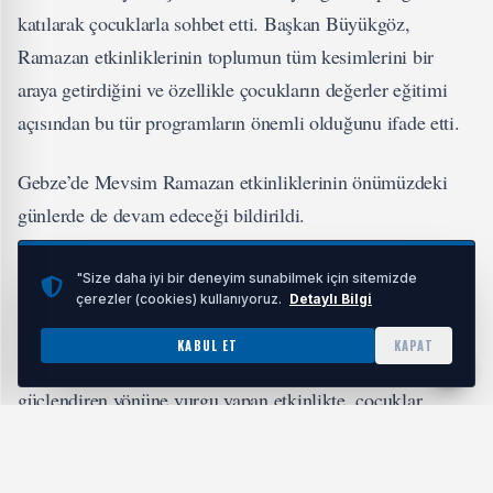
katılarak çocuklarla sohbet etti. Başkan Büyükgöz,
Ramazan etkinliklerinin toplumun tüm kesimlerini bir
araya getirdiğini ve özellikle çocukların değerler eğitimi
açısından bu tür programların önemli olduğunu ifade etti.
Gebze’de Mevsim Ramazan etkinliklerinin önümüzdeki
günlerde de devam edeceği bildirildi.
Programa katılan yetkililer, çocuklara yönelik kültürel
"Size daha iyi bir deneyim sunabilmek için sitemizde
çerezler (cookies) kullanıyoruz.
Detaylı Bilgi
faaliyetlerin artırılacağını belirtti.
KABUL ET
KAPAT
Ramazan ayının dayanışma ve birlik duygusunu
güçlendiren yönüne vurgu yapan etkinlikte, çocuklar
öğrenerek ve paylaşarak bu değerleri deneyimledi.