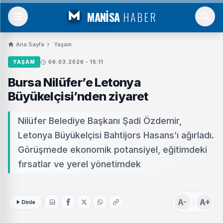
MANİSA
HABER
Ana Sayfa
Yaşam
YAŞAM
06.03.2026 - 15:11
Bursa Nilüfer’e Letonya
Büyükelçisi’nden ziyaret
Nilüfer Belediye Başkanı Şadi Özdemir,
Letonya Büyükelçisi Bahtijors Hasans’ı ağırladı.
Görüşmede ekonomik potansiyel, eğitimdeki
fırsatlar ve yerel yönetimdek
A-
A+
Dinle