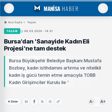
MANİSA
HABER
Ana Sayfa
Yaşam
YAŞAM
06.03.2026 - 14:21
Bursa'dan 'Sanayide Kadın Eli
Projesi'ne tam destek
Bursa Büyükşehir Belediye Başkanı Mustafa
Bozbey, kadın istihdamını artırma ve nitelikli
kadın iş gücü temin etme amacıyla TOBB
Kadın Girişimciler Kurulu ile ‘
A-
A+
Dinle