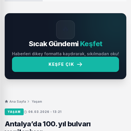
🔥
Sıcak Gündemi
Keşfet
Haberleri dikey formatta kaydırarak, sıkılmadan oku!
KEŞFE ÇIK
Ana Sayfa
Yaşam
YAŞAM
06.03.2026 - 13:21
Antalya’da 100. yıl bulvarı