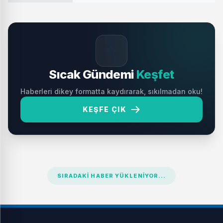
🔥
Sıcak Gündemi
Keşfet
Haberleri dikey formatta kaydırarak, sıkılmadan oku!
KEŞFE ÇIK
SIRADAKI HABER YÜKLENIYOR...