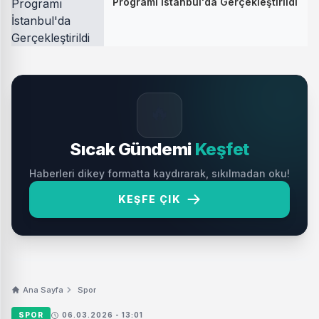
Programı İstanbul'da Gerçekleştirildi
🔥
Sıcak Gündemi
Keşfet
Haberleri dikey formatta kaydırarak, sıkılmadan oku!
KEŞFE ÇIK
Ana Sayfa
Spor
SPOR
06.03.2026 - 13:01