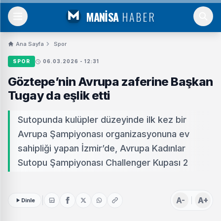
MANİSA
HABER
Ana Sayfa
Spor
SPOR
06.03.2026 - 12:31
Göztepe’nin Avrupa zaferine Başkan
Tugay da eşlik etti
Sutopunda kulüpler düzeyinde ilk kez bir
Avrupa Şampiyonası organizasyonuna ev
sahipliği yapan İzmir’de, Avrupa Kadınlar
Sutopu Şampiyonası Challenger Kupası 2
A-
A+
Dinle