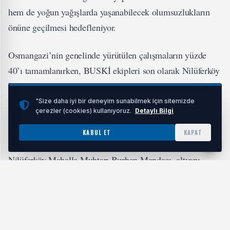
hem de yoğun yağışlarda yaşanabilecek olumsuzlukların
önüne geçilmesi hedefleniyor.
Osmangazi’nin genelinde yürütülen çalışmaların yüzde
40’ı tamamlanırken, BUSKİ ekipleri son olarak Nilüferköy
Mahallesi’nde yoğun mesai harcıyor. Ekipler tarafından
toplamda 1200 metre yağmur suyu ve kanalizasyon hattı
"Size daha iyi bir deneyim sunabilmek için sitemizde
çerezler (cookies) kullanıyoruz.
Detaylı Bilgi
imalatı tamamlanarak bölgenin altyapısı daha güçlü hale
getirildi.
KABUL ET
KAPAT
Nilüferköy Mahalle Muhtarı Burhan Mandacı, altyapı
çalışmalarından dolayı Bursa Büyükşehir Belediye Başkanı
Mustafa Bozbey’e teşekkür etti.