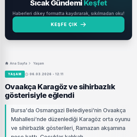
Sıcak Gündemi
Keşfet
Haberleri dikey formatta kaydırarak, sıkılmadan oku!
KEŞFE ÇIK
Ana Sayfa
Yaşam
YAŞAM
06.03.2026 - 12:11
Ovaakça Karagöz ve sihirbazlık
gösterisiyle eğlendi
Bursa'da Osmangazi Belediyesi’nin Ovaakça
Mahallesi’nde düzenlediği Karagöz orta oyunu
ve sihirbazlık gösterileri, Ramazan akşamına
neşe kattı. Çocuklar kahkah